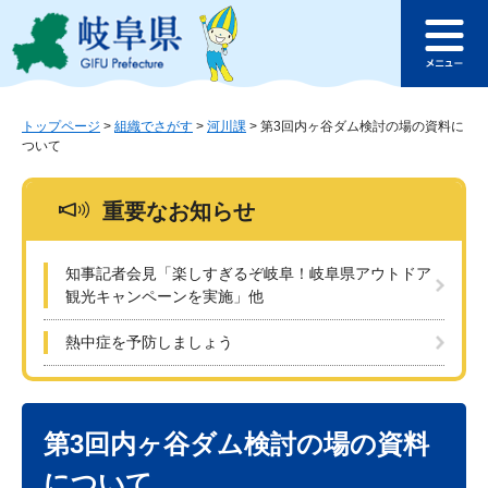
ペ
メ
このページの本文へ
ー
ニ
メ
ジ
ュ
ニ
の
ー
ュ
先
を
ー
頭
飛
トップページ
>
組織でさがす
>
河川課
>
第3回内ヶ谷ダム検討の場の資料に
ついて
で
ば
す
し
。
て
重要なお知らせ
本
文
へ
知事記者会見「楽しすぎるぞ岐阜！岐阜県アウトドア
観光キャンペーンを実施」他
熱中症を予防しましょう
本
文
第3回内ヶ谷ダム検討の場の資料
について