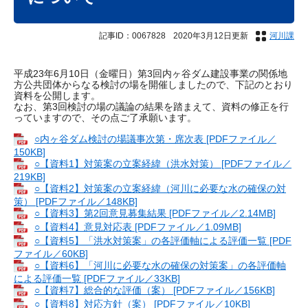
記事ID：0067828
2020年3月12日更新
河川課
平成23年6月10日（金曜日）第3回内ヶ谷ダム建設事業の関係地
方公共団体からなる検討の場を開催しましたので、下記のとおり
資料を公開します。
なお、第3回検討の場の議論の結果を踏まえて、資料の修正を行
っていますので、その点ご了承願います。
○内ヶ谷ダム検討の場議事次第・席次表 [PDFファイル／
150KB]
○【資料1】対策案の立案経緯（洪水対策） [PDFファイル／
219KB]
○【資料2】対策案の立案経緯（河川に必要な水の確保の対
策） [PDFファイル／148KB]
○【資料3】第2回意見募集結果 [PDFファイル／2.14MB]
○【資料4】意見対応表 [PDFファイル／1.09MB]
○【資料5】「洪水対策案」の各評価軸による評価一覧 [PDF
ファイル／60KB]
○【資料6】「河川に必要な水の確保の対策案」の各評価軸
による評価一覧 [PDFファイル／33KB]
○【資料7】総合的な評価（案） [PDFファイル／156KB]
○【資料8】対応方針（案） [PDFファイル／10KB]