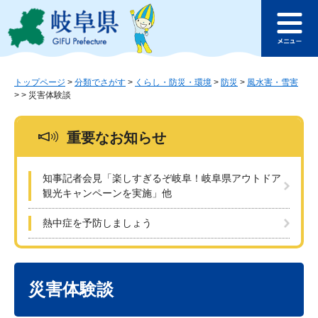
ペ
メ
このページの本文へ
ー
ニ
メ
ジ
ュ
ニ
の
ー
ュ
先
を
ー
頭
飛
トップページ
>
分類でさがす
>
くらし・防災・環境
>
防災
>
風水害・雪害
>
>
災害体験談
で
ば
す
し
。
て
重要なお知らせ
本
文
へ
知事記者会見「楽しすぎるぞ岐阜！岐阜県アウトドア
観光キャンペーンを実施」他
熱中症を予防しましょう
本
文
災害体験談