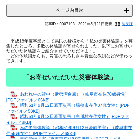
ページ内目次
記事ID：0007193
2021年5月21日更新
防災課
平成18年度事業として県民の皆様から「私の災害体験談」を募
集したところ、多数の体験談が寄せられました。以下にお寄せい
ただいた体験談をご紹介させていただきます。
どの体験談からも、災害の恐ろしさや貴重な教訓などが伝わっ
てきます。
「お寄せいただいた災害体験談」
あわれ牛の背中（伊勢湾台風）（岐阜市在住70歳男性）
[PDFファイル／66KB]
昭和51年9月12日豪雨災害（瑞穂市在住37歳女性）[PDF
ファイル／58KB]
昭和51年9月12日豪雨災害（白川村在住女性）[PDFファ
イル／48KB]
私の災害体験談（昭和51年9月12日豪雨災害）（岐阜市在
住55歳女性）[PDFファイル／69KB]
恵南豪雨災害（恵那市在住83歳男性）[PDFファイル／