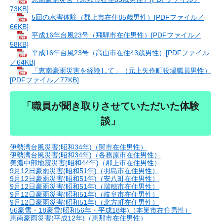
73KB]
5回の水害体験（郡上市在住85歳男性）[PDFファイル／
66KB]
平成16年台風23号（飛騨市在住男性）[PDFファイル／
58KB]
平成16年台風23号（高山市在住43歳男性）[PDFファイル
／64KB]
「恵南豪雨災害を経験して」（元上矢作町役場職員男性）
[PDFファイル／77KB]
「職員が聞き取りさせていただいた体験
談」
伊勢湾台風災害(昭和34年)（関市在住男性）
伊勢湾台風災害(昭和34年)（各務原市在住男性）
美濃中部地震災害(昭和44年)（郡上市在住男性）
9月12日豪雨災害(昭和51年)（羽島市在住男性）
9月12日豪雨災害(昭和51年)（安八町在住男性）
9月12日豪雨災害(昭和51年)（瑞穂市在住男性）
9月12日豪雨災害(昭和51年)（岐阜市在住男性）
9月12日豪雨災害(昭和51年)（北方町在住男性）
56豪雪・18豪雪(昭和56年・平成18年)（本巣市在住男性）
恵南豪雨災害(平成12年)（恵那市在住男性）