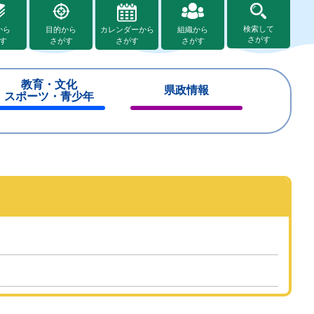
検索して
から
目的から
カレンダーから
組織から
さがす
す
さがす
さがす
さがす
教育・文化
県政情報
スポーツ・青少年
閉
閉
じ
じ
る
る