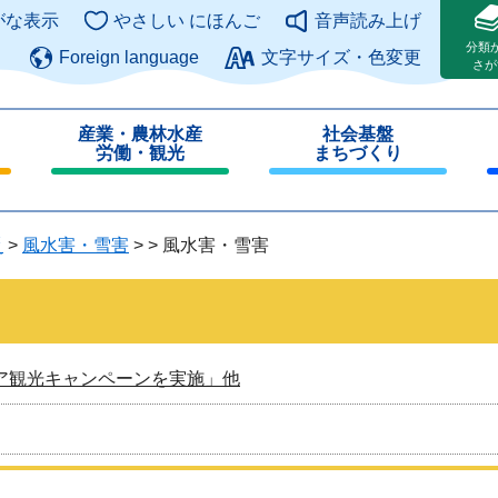
このページの本文へ
がな表示
やさしい にほんご
音声読み上げ
分類
Foreign language
文字サイズ・色変更
さが
産業・農林水産
社会基盤
労働・観光
まちづくり
閉
閉
じ
じ
る
る
災
>
風水害・雪害
>
>
風水害・雪害
ア観光キャンペーンを実施」他