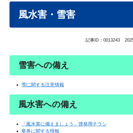
本
風水害・雪害
文
記事ID：0013243
20
雪害への備え
雪に関する注意情報
風水害への備え
「風水害に備えましょう」啓発用チラシ
竜巻に関する情報