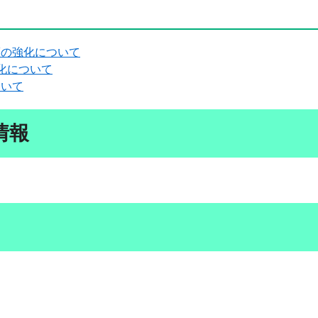
策の強化について
化について
ついて
情報