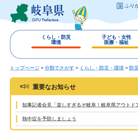
ペ
メ
ふり
ー
ニ
ジ
ュ
の
ー
先
を
くらし・防災
子ども・女性
頭
飛
環境
医療・福祉
で
ば
閉
閉
す
し
じ
じ
。
て
る
る
トップページ
>
分類でさがす
>
くらし・防災・環境
>
防
本
文
へ
重要なお知らせ
知事記者会見「楽しすぎるぞ岐阜！岐阜県アウトド
熱中症を予防しましょう