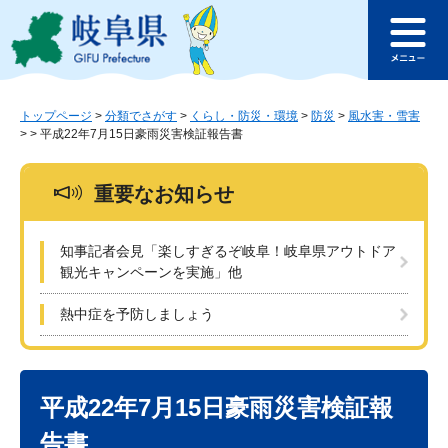
ペ
メ
このページの本文へ
ー
ニ
メ
ジ
ュ
ニ
の
ー
ュ
先
を
ー
頭
飛
トップページ
>
分類でさがす
>
くらし・防災・環境
>
防災
>
風水害・雪害
>
>
平成22年7月15日豪雨災害検証報告書
で
ば
す
し
。
て
重要なお知らせ
本
文
へ
知事記者会見「楽しすぎるぞ岐阜！岐阜県アウトドア
観光キャンペーンを実施」他
熱中症を予防しましょう
本
文
平成22年7月15日豪雨災害検証報
告書