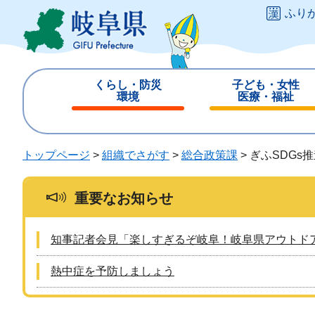
ペ
メ
ふり
ー
ニ
ジ
ュ
の
ー
先
を
くらし・防災
子ども・女性
頭
飛
環境
医療・福祉
で
ば
閉
閉
す
し
じ
じ
。
て
る
る
トップページ
>
組織でさがす
>
総合政策課
>
ぎふSDGs
本
文
へ
重要なお知らせ
知事記者会見「楽しすぎるぞ岐阜！岐阜県アウトド
熱中症を予防しましょう