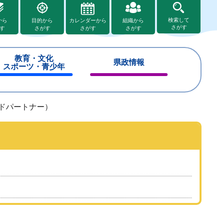
検索して
から
目的から
カレンダーから
組織から
さがす
す
さがす
さがす
さがす
教育・文化
県政情報
スポーツ・青少年
閉
閉
じ
じ
る
る
ルドパートナー）