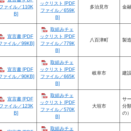
ックリスト [PDF
ファイル／110K
多治見市
金融
ファイル／659K
B]
B]
取組みチェ
宣言書 [PDF
ックリスト [PDF
八百津町
製
ファイル／99KB]
ファイル／779K
B]
取組みチェ
宣言書 [PDF
ックリスト [PDF
岐阜市
建
ファイル／90KB]
ファイル／665K
B]
取組みチェ
宣言書 [PDF
サ
ックリスト [PDF
ファイル／123K
大垣市
分
ファイル／570K
B]
の
B]
取組みチェ