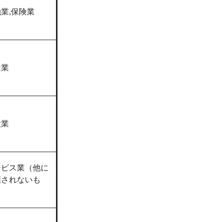
業,保険業
造業
設業
ービス業（他に
類されないも
）