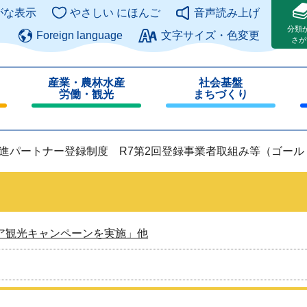
このページの本文へ
がな表示
やさしい にほんご
音声読み上げ
分類
Foreign language
文字サイズ・色変更
さが
産業・農林水産
社会基盤
労働・観光
まちづくり
閉
閉
じ
じ
る
る
推進パートナー登録制度 R7第2回登録事業者取組み等（ゴー
ア観光キャンペーンを実施」他