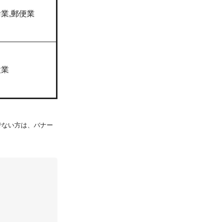
業,郵便業
設業
持ちでない方は、バナー