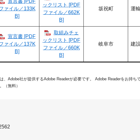
宣言書 [PDF
ックリスト [PDF
ファイル／133K
坂祝町
運輸
ファイル／662K
B]
B]
取組みチェ
宣言書 [PDF
ックリスト [PDF
ファイル／137K
岐阜市
建
ファイル／660K
B]
B]
dobe社が提供するAdobe Readerが必要です。
Adobe Readerをお
。（無料）
2562