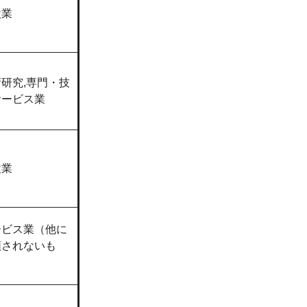
設業
研究,専門・技
サービス業
設業
ービス業（他に
類されないも
）