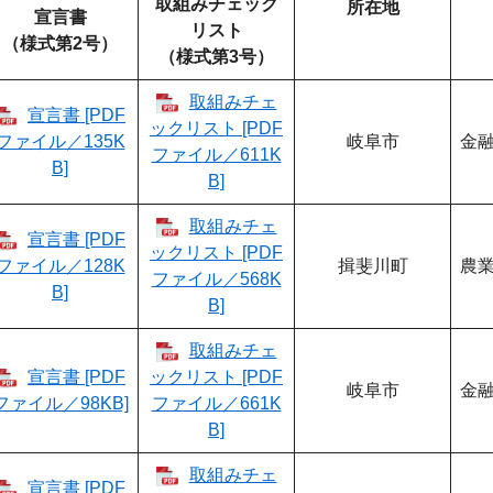
取組みチェック
所在地
宣言書
リスト
（様式第2号）
（様式第3号）
取組みチェ
宣言書 [PDF
ックリスト [PDF
ファイル／135K
岐阜市
金融
ファイル／611K
B]
B]
取組みチェ
宣言書 [PDF
ックリスト [PDF
ファイル／128K
揖斐川町
農業
ファイル／568K
B]
B]
取組みチェ
宣言書 [PDF
ックリスト [PDF
岐阜市
金融
ファイル／98KB]
ファイル／661K
B]
取組みチェ
宣言書 [PDF