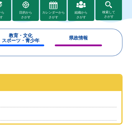
検索して
から
目的から
カレンダーから
組織から
さがす
す
さがす
さがす
さがす
教育・文化
県政情報
スポーツ・青少年
閉
閉
じ
じ
る
る