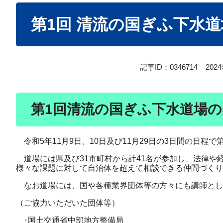
本
第1回 清流の国ぎふ下水
文
記事ID：0346714
202
第1回清流の国ぎふ下水道場の
令和5年11月9日、10日及び11月29日の3日間の日程
道場には県及び31市町村から計41名が参加し、法律や
様々な課題に対して自治体を超えて相談できる仲間づくり
なお道場には、国や各種業界団体等の方々にも講師とし
（ご協力いただいた団体等）
･国土交通省中部地方整備局