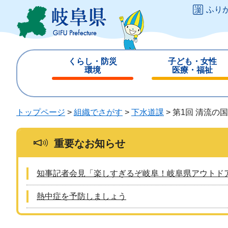
ペ
メ
ふり
ー
ニ
ジ
ュ
の
ー
先
を
くらし・防災
子ども・女性
頭
飛
環境
医療・福祉
で
ば
閉
閉
す
し
じ
じ
。
て
る
る
トップページ
>
組織でさがす
>
下水道課
>
第1回 清流の
本
文
へ
重要なお知らせ
知事記者会見「楽しすぎるぞ岐阜！岐阜県アウトド
熱中症を予防しましょう