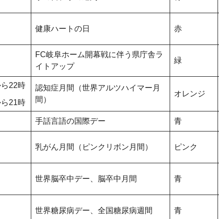
健康ハートの日
赤
FC岐阜ホーム開幕戦に伴う県庁舎ラ
緑
イトアップ
ら22時
認知症月間（世界アルツハイマー月
オレンジ
間）
ら21時
手話言語の国際デー
青
乳がん月間（ピンクリボン月間）
ピンク
世界脳卒中デー、脳卒中月間
青
世界糖尿病デー、全国糖尿病週間
青