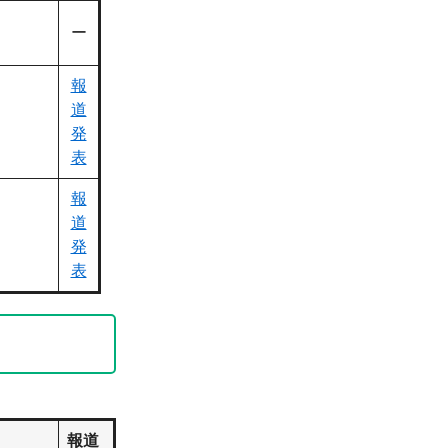
ー
報
道
発
表
報
道
発
表
報道