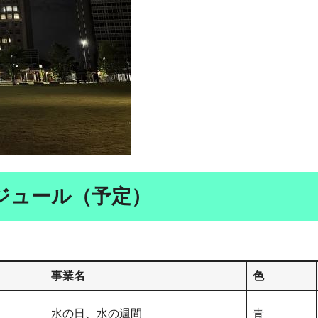
ジュール（予定）
事業名
色
水の日、水の週間
青