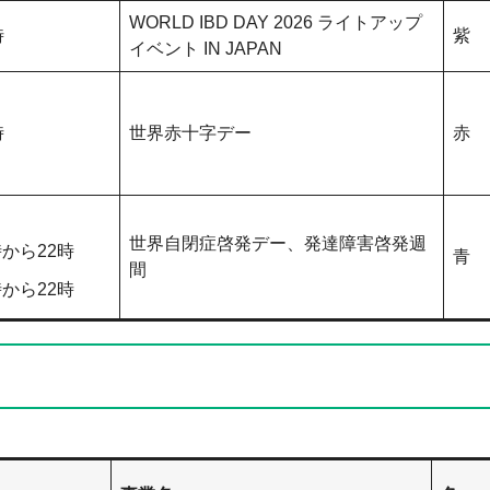
WORLD IBD DAY 2026 ライトアップ
時
紫
イベント IN JAPAN
時
世界赤十字デー
赤
​世界自閉症啓発デー、発達障害啓発週
から22時
​青
間
から22時