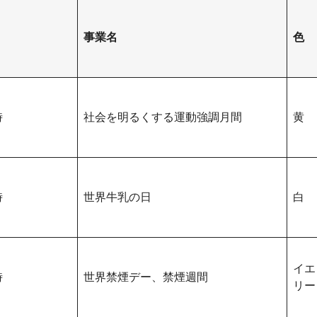
事業名
色
時
社会を明るくする運動強調月間
黄
時
世界牛乳の日
白
イエ
時
世界禁煙デー、禁煙週間
リー