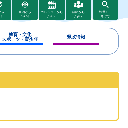
検索して
から
目的から
カレンダーから
組織から
さがす
す
さがす
さがす
さがす
教育・文化
県政情報
スポーツ・青少年
閉
閉
じ
じ
る
る