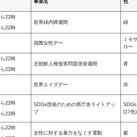
事業名
色
ら22時
世界緑内障週間
緑
ら22時
ミモ
国際女性デー
ロー
ら22時
北朝鮮人権侵害問題啓発週間
青
ら22時
世界エイズデー
赤
ら22時
SDGs啓発のための県庁舎ライトアッ
SDG
プ
(17色)
ら22時
ら22時
女性に対する暴力をなくす運動
紫