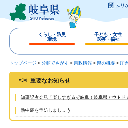
ペ
メ
ふり
ー
ニ
ジ
ュ
の
ー
先
を
くらし・防災
子ども・女性
頭
飛
環境
医療・福祉
で
ば
閉
閉
す
し
じ
じ
。
て
る
る
トップページ
>
分類でさがす
>
県政情報
>
県の概要
>
庁
本
文
へ
重要なお知らせ
知事記者会見「楽しすぎるぞ岐阜！岐阜県アウトド
熱中症を予防しましょう