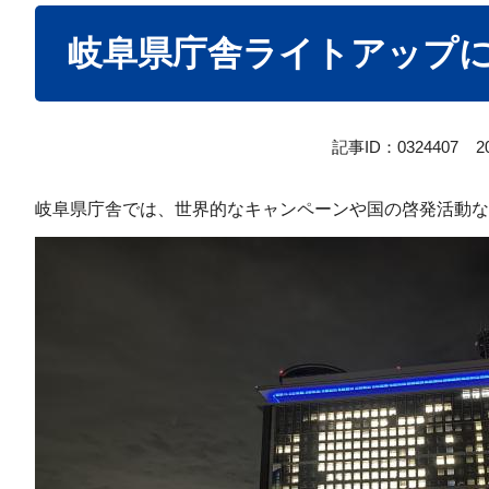
本
岐阜県庁舎ライトアップ
文
記事ID：0324407
2
岐阜県庁舎では、世界的なキャンペーンや国の啓発活動な