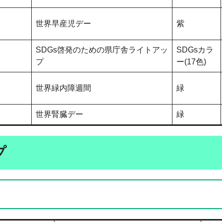
世界早産児デー
紫
SDGs啓発のための県庁舎ライトアッ
SDGsカラ
プ
ー(17色)
世界緑内障週間
緑
世界腎臓デー
緑
プ