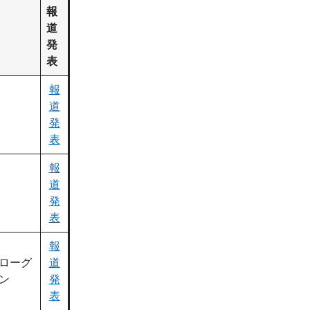
報
道
発
表
報
道
発
表
報
道
発
表
報
ローグ
道
ン
発
表