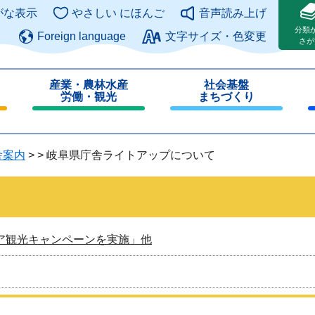
このページの本文へ
がな表示
やさしい にほんご
音声読み上げ
分類
Foreign language
文字サイズ・色変更
さが
産業・農林水産
社会基盤
労働・観光
まちづくり
閉
閉
じ
じ
る
る
舎案内
>
>
岐阜県庁舎ライトアップについて
ア観光キャンペーンを実施」他