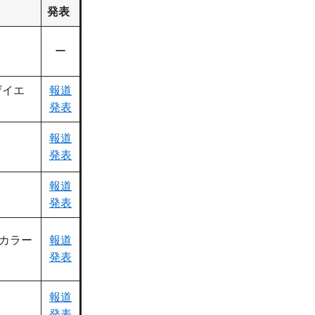
発表
ー
ザイエ
報道
発表
報道
発表
報道
発表
sカラー
報道
発表
報道
発表