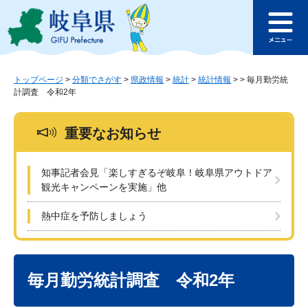
ペ
メ
このページの本文へ
ー
ニ
メ
ジ
ュ
ニ
の
ー
ュ
先
を
ー
頭
飛
トップページ
>
分類でさがす
>
県政情報
>
統計
>
統計情報
>
>
毎月勤労統
計調査 令和2年
で
ば
す
し
。
て
重要なお知らせ
本
文
へ
知事記者会見「楽しすぎるぞ岐阜！岐阜県アウトドア
観光キャンペーンを実施」他
熱中症を予防しましょう
本
文
毎月勤労統計調査 令和2年