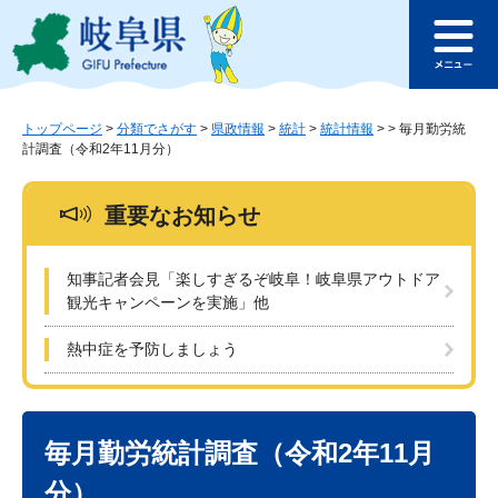
ペ
メ
このページの本文へ
ー
ニ
メ
ジ
ュ
ニ
の
ー
ュ
先
を
ー
頭
飛
トップページ
>
分類でさがす
>
県政情報
>
統計
>
統計情報
>
>
毎月勤労統
計調査（令和2年11月分）
で
ば
す
し
。
て
重要なお知らせ
本
文
へ
知事記者会見「楽しすぎるぞ岐阜！岐阜県アウトドア
観光キャンペーンを実施」他
熱中症を予防しましょう
本
文
毎月勤労統計調査（令和2年11月
分）