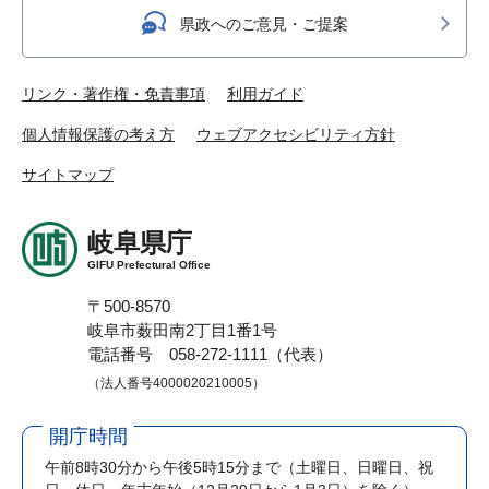
県政へのご意見・ご提案
リンク・著作権・免責事項
利用ガイド
個人情報保護の考え方
ウェブアクセシビリティ方針
サイトマップ
岐阜県庁
GIFU Prefectural Office
〒500-8570
岐阜市薮田南2丁目1番1号
電話番号 058-272-1111（代表）
（法人番号4000020210005）
開庁時間
午前8時30分から午後5時15分まで
（土曜日、日曜日、祝