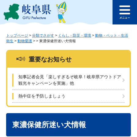
ペ
メ
このページの本文へ
ー
ニ
メ
ジ
ュ
ニ
の
ー
ュ
先
を
ー
頭
飛
トップページ
>
分類でさがす
>
くらし・防災・環境
>
動物・ペット・生活
衛生
>
動物愛護
>
>
東濃保健所迷い犬情報
で
ば
す
し
。
て
重要なお知らせ
本
文
へ
知事記者会見「楽しすぎるぞ岐阜！岐阜県アウトドア
観光キャンペーンを実施」他
熱中症を予防しましょう
本
文
東濃保健所迷い犬情報