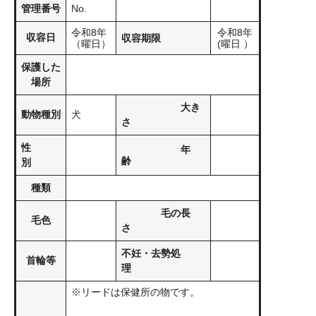
管理番号
No.
令和8年
令和8年
収容日
収容期限
（曜日）
(曜日 ）
保護した
場所
大き
動物種別
犬
さ
性
年
齢
別
種類
毛の長
毛色
さ
不妊・去勢処
首輪等
理
※リードは保健所の物です。