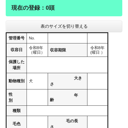
現在の登録：0頭
表のサイズを切り替える
管理番号
No.
令和8年
令和8年
収容日
収容期限
（曜日）
(曜日 ）
保護した
場所
大き
動物種別
犬
さ
性
年
齢
別
種類
毛の長
毛色
さ