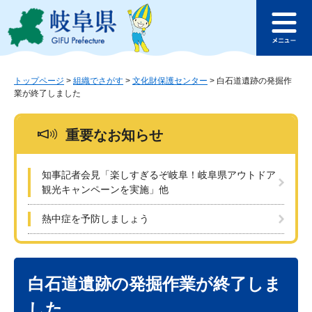
ペ
メ
このページの本文へ
ー
ニ
メ
ジ
ュ
ニ
の
ー
ュ
先
を
ー
頭
飛
トップページ
>
組織でさがす
>
文化財保護センター
>
白石道遺跡の発掘作
業が終了しました
で
ば
す
し
。
て
重要なお知らせ
本
文
へ
知事記者会見「楽しすぎるぞ岐阜！岐阜県アウトドア
観光キャンペーンを実施」他
熱中症を予防しましょう
本
文
白石道遺跡の発掘作業が終了しま
した