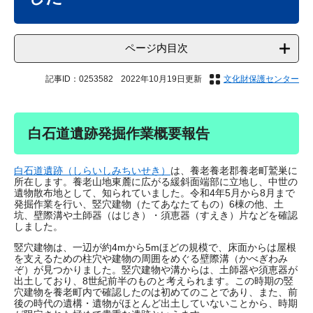
ページ内目次
記事ID：0253582
2022年10月19日更新
文化財保護センター
白石道遺跡発掘作業概要報告
白石道遺跡（しらいしみちいせき）
は、養老養老郡養老町鷲巣に
所在します。養老山地東麓に広がる緩斜面端部に立地し、中世の
遺物散布地として、知られていました。令和4年5月から8月まで
発掘作業を行い、竪穴建物（たてあなたてもの）6棟の他、土
坑、壁際溝や土師器（はじき）・須恵器（すえき）片などを確認
しました。
竪穴建物は、一辺が約4mから5mほどの規模で、床面からは屋根
を支えるための柱穴や建物の周囲をめぐる壁際溝（かべぎわみ
ぞ）が見つかりました。竪穴建物や溝からは、土師器や須恵器が
出土しており、8世紀前半のものと考えられます。この時期の竪
穴建物を養老町内で確認したのは初めてのことであり、また、前
後の時代の遺構・遺物がほとんど出土していないことから、時期