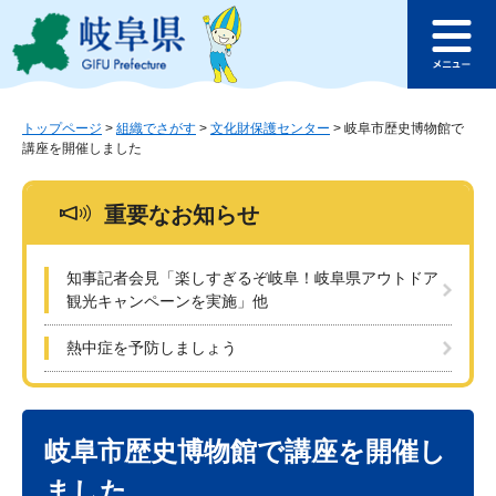
ペ
メ
このページの本文へ
ー
ニ
メ
ジ
ュ
ニ
の
ー
ュ
先
を
ー
頭
飛
トップページ
>
組織でさがす
>
文化財保護センター
>
岐阜市歴史博物館で
講座を開催しました
で
ば
す
し
。
て
重要なお知らせ
本
文
へ
知事記者会見「楽しすぎるぞ岐阜！岐阜県アウトドア
観光キャンペーンを実施」他
熱中症を予防しましょう
本
文
岐阜市歴史博物館で講座を開催し
ました