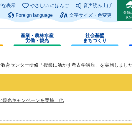
このページの本文へ
がな表示
やさしい にほんご
音声読み上げ
分類
Foreign language
文字サイズ・色変更
さが
産業・農林水産
社会基盤
労働・観光
まちづくり
閉
閉
じ
じ
る
る
合教育センター研修「授業に活かす考古学講座」を実施しまし
ア観光キャンペーンを実施」他