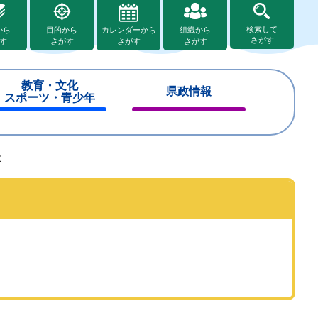
検索して
から
目的から
カレンダーから
組織から
さがす
す
さがす
さがす
さがす
教育・文化
県政情報
スポーツ・青少年
閉
閉
じ
じ
る
る
た