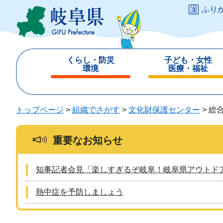
ペ
メ
ふり
ー
ニ
ジ
ュ
の
ー
先
を
くらし・防災
子ども・女性
頭
飛
環境
医療・福祉
で
ば
閉
閉
す
し
じ
じ
。
て
る
る
トップページ
>
組織でさがす
>
文化財保護センター
>
総
本
文
へ
重要なお知らせ
知事記者会見「楽しすぎるぞ岐阜！岐阜県アウトド
熱中症を予防しましょう