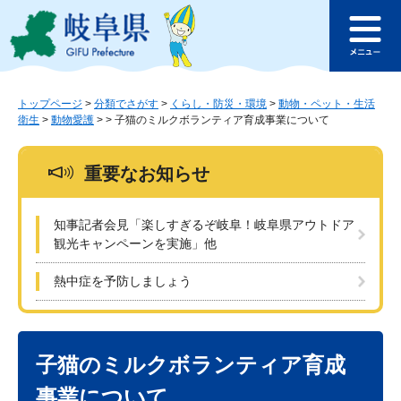
ペ
メ
このページの本文へ
ー
ニ
メ
ジ
ュ
ニ
の
ー
ュ
先
を
ー
頭
飛
トップページ
>
分類でさがす
>
くらし・防災・環境
>
動物・ペット・生活
衛生
>
動物愛護
>
>
子猫のミルクボランティア育成事業について
で
ば
す
し
。
て
重要なお知らせ
本
文
へ
知事記者会見「楽しすぎるぞ岐阜！岐阜県アウトドア
観光キャンペーンを実施」他
熱中症を予防しましょう
本
文
子猫のミルクボランティア育成
事業について