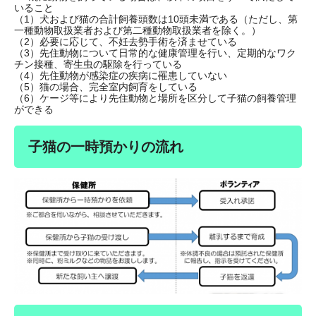
いること
（1）犬および猫の合計飼養頭数は10頭未満である（ただし、第
一種動物取扱業者および第二種動物取扱業者を除く。）
（2）必要に応じて、不妊去勢手術を済ませている
（3）先住動物について日常的な健康管理を行い、定期的なワク
チン接種、寄生虫の駆除を行っている
（4）先住動物が感染症の疾病に罹患していない
（5）猫の場合、完全室内飼育をしている
（6）ケージ等により先住動物と場所を区分して子猫の飼養管理
ができる
子猫の一時預かりの流れ