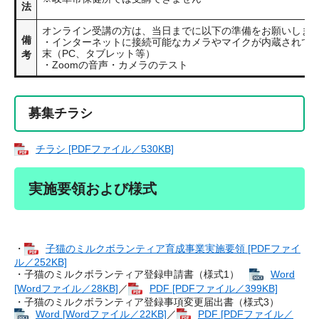
法
オンライン受講の方は、当日までに以下の準備をお願いしま
備
・インターネットに接続可能なカメラやマイクが内蔵されて
末（PC、タブレット等）
考
・Zoomの音声・カメラのテスト
募集チラシ
チラシ [PDFファイル／530KB]
実施要領および様式
・
子猫のミルクボランティア育成事業実施要領 [PDFファイ
ル／252KB]
・子猫のミルクボランティア登録申請書（様式1）
Word
[Wordファイル／28KB]
／
PDF [PDFファイル／399KB]
・子猫のミルクボランティア登録事項変更届出書（様式3）
Word [Wordファイル／22KB]
／
PDF [PDFファイル／