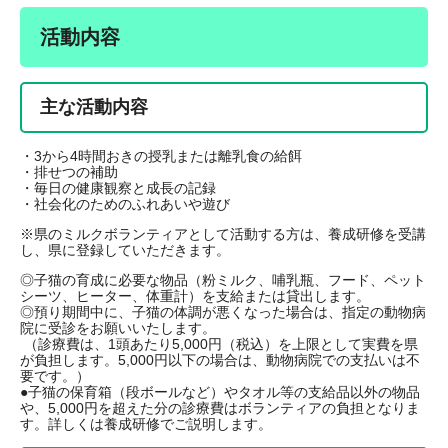
活動内容
主な活動内容
・3から4時間おきの授乳または離乳食の給餌
・排せつの補助
・毎日の健康観察と成長の記録
・社会化のためのふれあいや遊び
※県のミルクボランティアとして活動する方は、養成研修を受講
し、県に登録していただきます。
◎子猫の育成に必要な物品（粉ミルク、哺乳瓶、フード、ペット
シーツ、ヒーター、体重計）を支給または貸出します。
◎預り期間中に、子猫の体調が悪くなった場合は、指定の動物病
院に受診をお願いいたします。
（診療費は、1頭あたり5,000円（税込）を上限として実費を県
が負担します。5,000円以下の場合は、動物病院での支払いは不
要です。）
●子猫の保育箱（段ボールなど）やタオル等の支給品以外の物品
や、5,000円を超えた分の診療費はボランティアの負担となりま
す。詳しくは養成研修でご説明します。