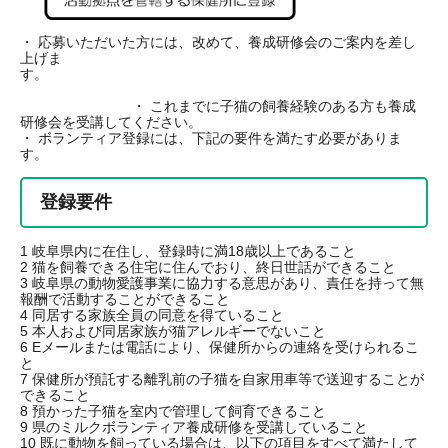
・ 応募いただいた方には、改めて、養成研修会のご案内を差し
上げま
す。
・ これまでに子猫の飼養経験のある方も養成
研修会を受講してください。
・ ボランティア登録には、下記の要件を満たす必要がありま
す。
登録要件
1 岐阜県内に在住し、登録時に満18歳以上であること
2 猫を飼養できる住宅に住んでおり、終日世話ができること
3 岐阜県の動物愛護事業に協力する意思があり、責任を持って無
報酬で活動することができること
4 同居する家族全員の同意を得ていること
5 本人および同居家族が猫アレルギーでないこと
6 Eメールまたは電話により、保健所からの連絡を受けられるこ
と
7 保健所が預託する離乳前の子猫を自家用車等で送迎することが
できること
8 預かった子猫を室内で管理して飼育できること
9 県のミルクボランティア養成研修を受講していること
10 既に動物を飼っている場合は、以下の項目をすべて満たして