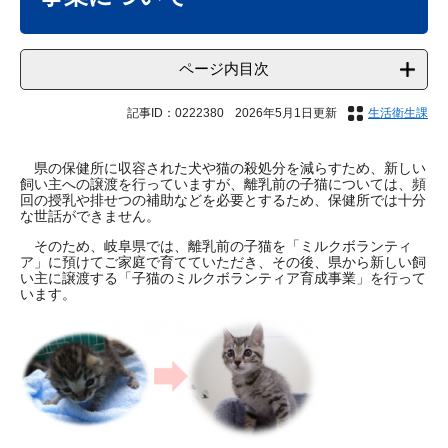
ページ内目次
記事ID：0222380
2026年5月1日更新
生活衛生課
県の保健所に収容された犬や猫の殺処分を減らすため、新しい
飼い主への譲渡を行っていますが、離乳前の子猫については、頻
回の授乳や排せつの補助などを必要とするため、保健所では十分
な世話ができません。
そのため、岐阜県では、離乳前の子猫を「ミルクボランティ
ア」に預けてご家庭で育てていただき、その後、県から新しい飼
い主に譲渡する「子猫のミルクボランティア育成事業」を行って
います。