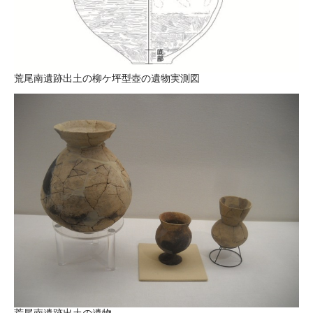
荒尾南遺跡出土の柳ケ坪型壺の遺物実測図