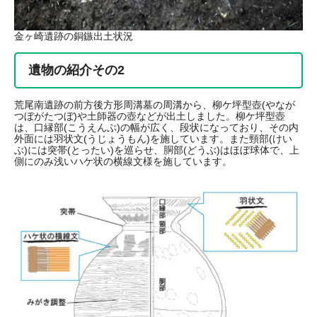
金ヶ崎遺跡の銅鏃出土状況
遺物の紹介その2
荒尾南遺跡の前方後方形周溝墓の周溝から、柳ケ坪型壺(やなが
つぼがたつぼ)や土師器の壺などが出土しました。柳ケ坪型壺
は、口縁部(こうえんぶ)の幅が広く、段状になっており、その内
外面には羽状文(うじょうもん)を施しています。また頸部(けい
ぶ)には突帯(とったい)を巡らせ、胴部(どうぶ)はほぼ球体で、上
側にのみ浅いハケ状の横線文様を施しています。