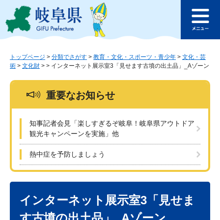
ペ
メ
このページの本文へ
ー
ニ
メ
ジ
ュ
ニ
の
ー
ュ
先
を
ー
頭
飛
トップページ
>
分類でさがす
>
教育・文化・スポーツ・青少年
>
文化・芸
術
>
文化財
>
>
インターネット展示室3「見せます古墳の出土品」_Aゾーン
で
ば
す
し
。
て
重要なお知らせ
本
文
へ
知事記者会見「楽しすぎるぞ岐阜！岐阜県アウトドア
観光キャンペーンを実施」他
熱中症を予防しましょう
本
文
インターネット展示室3「見せま
す古墳の出土品」_Aゾーン