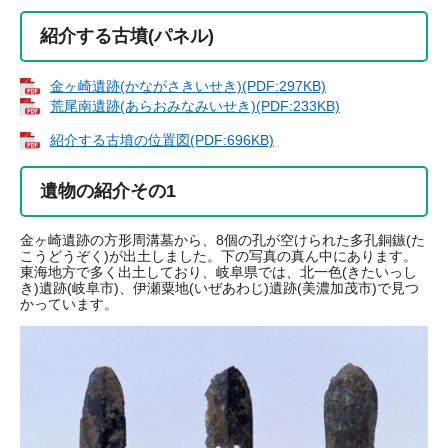
紹介する古墳(パネル)
金ヶ崎遺跡(かながさきいせき)(PDF:297KB)
荒尾南遺跡(あらおみなみいせき)(PDF:233KB)
紹介する古墳の位置図(PDF:696KB)
遺物の紹介その1
金ヶ崎遺跡の方形周溝墓から、8個の孔が空けられた多孔銅鏃(た
こうどうぞく)が出土しました。下の写真の真ん中にあります。
東海地方で多く出土しており、岐阜県では、北一色(きたいっし
き)遺跡(岐阜市)、伊瀬粟地(いぜあわじ)遺跡(美濃加茂市)で見つ
かっています。