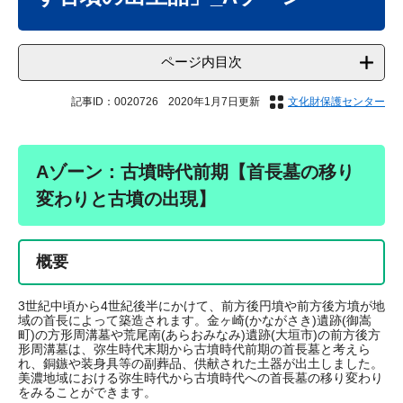
ページ内目次
記事ID：0020726
2020年1月7日更新
文化財保護センター
Aゾーン：古墳時代前期【首長墓の移り
変わりと古墳の出現】
概要
3世紀中頃から4世紀後半にかけて、前方後円墳や前方後方墳が地
域の首長によって築造されます。金ヶ崎(かながさき)遺跡(御嵩
町)の方形周溝墓や荒尾南(あらおみなみ)遺跡(大垣市)の前方後方
形周溝墓は、弥生時代末期から古墳時代前期の首長墓と考えら
れ、銅鏃や装身具等の副葬品、供献された土器が出土しました。
美濃地域における弥生時代から古墳時代への首長墓の移り変わり
をみることができます。