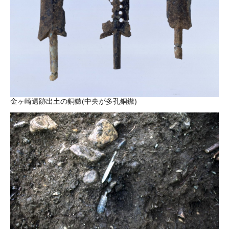
金ヶ崎遺跡出土の銅鏃(中央が多孔銅鏃)