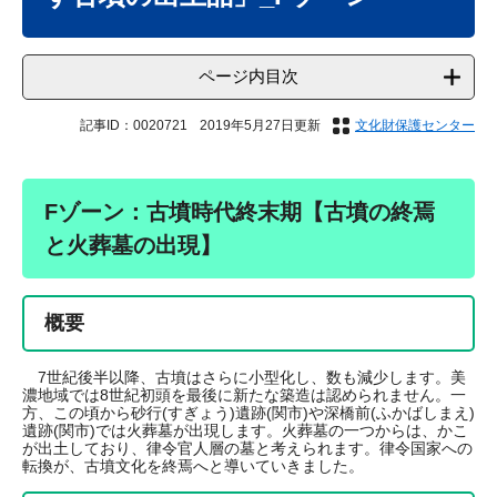
ページ内目次
記事ID：0020721
2019年5月27日更新
文化財保護センター
Fゾーン：古墳時代終末期【古墳の終焉
と火葬墓の出現】
概要
7世紀後半以降、古墳はさらに小型化し、数も減少します。美
濃地域では8世紀初頭を最後に新たな築造は認められません。一
方、この頃から砂行(すぎょう)遺跡(関市)や深橋前(ふかばしまえ)
遺跡(関市)では火葬墓が出現します。火葬墓の一つからは、かこ
が出土しており、律令官人層の墓と考えられます。律令国家への
転換が、古墳文化を終焉へと導いていきました。