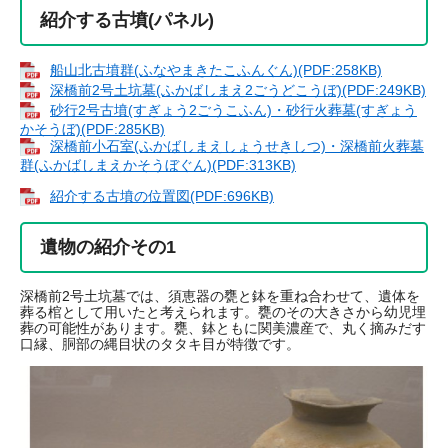
紹介する古墳(パネル)
船山北古墳群(ふなやまきたこふんぐん)(PDF:258KB)
深橋前2号土坑墓(ふかばしまえ2ごうどこうぼ)(PDF:249KB)
砂行2号古墳(すぎょう2ごうこふん)・砂行火葬墓(すぎょう
かそうぼ)(PDF:285KB)
深橋前小石室(ふかばしまえしょうせきしつ)・深橋前火葬墓
群(ふかばしまえかそうぼぐん)(PDF:313KB)
紹介する古墳の位置図(PDF:696KB)
遺物の紹介その1
深橋前2号土坑墓では、須恵器の甕と鉢を重ね合わせて、遺体を
葬る棺として用いたと考えられます。甕のその大きさから幼児埋
葬の可能性があります。甕、鉢ともに関美濃産で、丸く摘みだす
口縁、胴部の縄目状のタタキ目が特徴です。