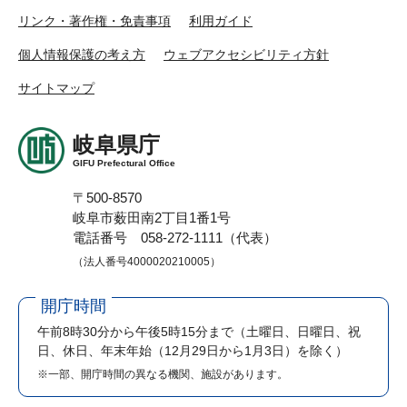
リンク・著作権・免責事項
利用ガイド
個人情報保護の考え方
ウェブアクセシビリティ方針
サイトマップ
岐阜県庁
GIFU Prefectural Office
〒500-8570
岐阜市薮田南2丁目1番1号
電話番号 058-272-1111（代表）
（法人番号4000020210005）
開庁時間
午前8時30分から午後5時15分まで
（土曜日、日曜日、祝
日、休日、年末年始（12月29日から1月3日）を除く）
※一部、開庁時間の異なる機関、施設があります。