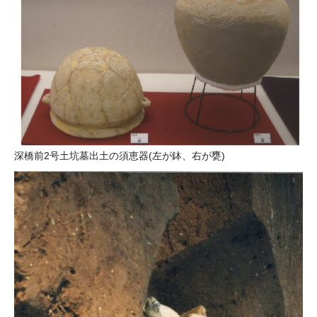
深橋前2号土坑墓出土の須恵器(左が鉢、右が甕)