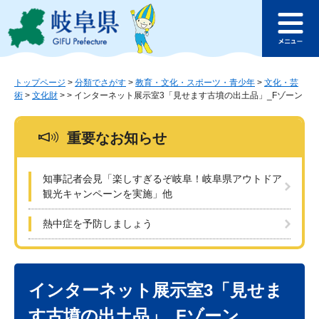
ペ
メ
このページの本文へ
ー
ニ
メ
ジ
ュ
ニ
の
ー
ュ
先
を
ー
頭
飛
トップページ
>
分類でさがす
>
教育・文化・スポーツ・青少年
>
文化・芸
術
>
文化財
>
>
インターネット展示室3「見せます古墳の出土品」_Fゾーン
で
ば
す
し
。
て
重要なお知らせ
本
文
へ
知事記者会見「楽しすぎるぞ岐阜！岐阜県アウトドア
観光キャンペーンを実施」他
熱中症を予防しましょう
本
文
インターネット展示室3「見せま
す古墳の出土品」_Fゾーン