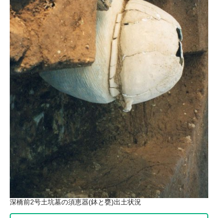
深橋前2号土坑墓の須恵器(鉢と甕)出土状況