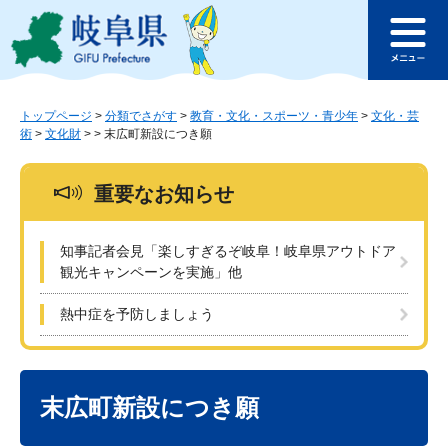
ペ
メ
このページの本文へ
ー
ニ
メ
ジ
ュ
ニ
の
ー
ュ
先
を
ー
頭
飛
トップページ
>
分類でさがす
>
教育・文化・スポーツ・青少年
>
文化・芸
術
>
文化財
>
>
末広町新設につき願
で
ば
す
し
。
て
重要なお知らせ
本
文
へ
知事記者会見「楽しすぎるぞ岐阜！岐阜県アウトドア
観光キャンペーンを実施」他
熱中症を予防しましょう
本
文
末広町新設につき願