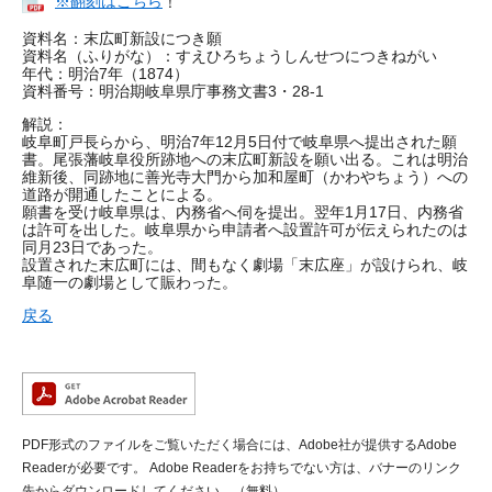
※翻刻はこちら
！
資料名：末広町新設につき願
資料名（ふりがな）：すえひろちょうしんせつにつきねがい
年代：明治7年（1874）
資料番号：明治期岐阜県庁事務文書3・28‐1
解説：
岐阜町戸長らから、明治7年12月5日付で岐阜県へ提出された願
書。尾張藩岐阜役所跡地への末広町新設を願い出る。これは明治
維新後、同跡地に善光寺大門から加和屋町（かわやちょう）への
道路が開通したことによる。
願書を受け岐阜県は、内務省へ伺を提出。翌年1月17日、内務省
は許可を出した。岐阜県から申請者へ設置許可が伝えられたのは
同月23日であった。
設置された末広町には、間もなく劇場「末広座」が設けられ、岐
阜随一の劇場として賑わった。
戻る
PDF形式のファイルをご覧いただく場合には、Adobe社が提供するAdobe
Readerが必要です。
Adobe Readerをお持ちでない方は、バナーのリンク
先からダウンロードしてください。（無料）