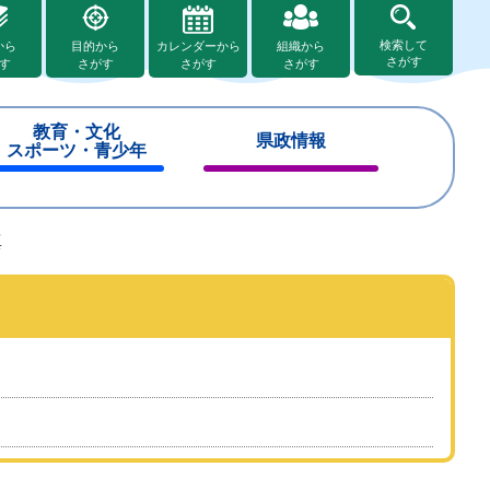
検索して
から
目的から
カレンダーから
組織から
さがす
す
さがす
さがす
さがす
教育・文化
県政情報
スポーツ・青少年
閉
閉
じ
じ
る
る
真