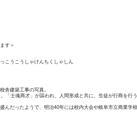
ます＞
っこうこうしゃけんちくしゃしん
校舎建築工事の写真。
た。「士魂商才」が謳われ、人間形成と共に、生徒が行商を行
盛んだったようで、明治40年には校内大会や岐阜市立商業学