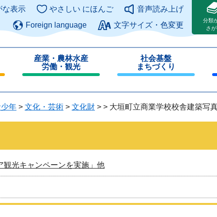
このページの本文へ
がな表示
やさしい にほんご
音声読み上げ
分類
Foreign language
文字サイズ・色変更
さが
産業・農林水産
社会基盤
労働・観光
まちづくり
閉
閉
じ
じ
る
る
青少年
>
文化・芸術
>
文化財
>
>
大垣町立商業学校校舎建築写
ア観光キャンペーンを実施」他