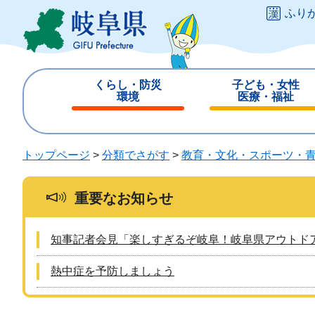
ペ
メ
ふり
ー
ニ
ジ
ュ
の
ー
先
を
くらし・防災
子ども・女性
頭
飛
環境
医療・福祉
で
ば
閉
閉
す
し
じ
じ
。
て
る
る
トップページ
>
分類でさがす
>
教育・文化・スポーツ・
本
文
へ
重要なお知らせ
知事記者会見「楽しすぎるぞ岐阜！岐阜県アウトド
熱中症を予防しましょう