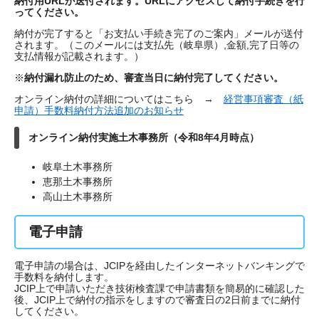
納付用URLが送付されます。URLにアクセスして納付手続きを行
ってください。
納付が完了すると「お支払い手続き完了のご案内」メールが送付
されます。（このメールには支払先（岐阜県）,金額,完了日等の
支払情報が記載されます。）
※
納付漏れ防止のため、審査当日に納付完了してください。
オンライン納付の詳細についてはこちら →
経営事項審査（紙
申請）手数料納付方法追加のお知らせ
オンライン納付実施土木事務所（令和8年4月時点）
岐阜土木事務所
恵那土木事務所
高山土木事務所
電子申請
電子申請の場合は、JCIPを経由したインターネットバンキングで
手数料を納付します。
JCIP上で申請いただき技術検査課で申請書類を簡易的に確認した
後、JCIP上で納付の指示をしますので審査日の2日前までに納付
してください。