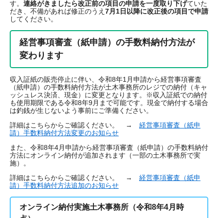
す。
連絡がきましたら改正前の項目の申請を一度取り下げ
ていた
だき、不備があれば修正のうえ
7月1日以降に改正後の項目で申請
してください。
経営事項審査（紙申請）の手数料納付方法が
変わります
収入証紙の販売停止に伴い、令和8年1月申請から経営事項審査
（紙申請）の手数料納付方法が土木事務所のレジでの納付（キャ
ッシュレス決済、現金）に変更となります。※収入証紙での納付
も使用期限である令和8年9月まで可能です。現金で納付する場合
は釣銭が生じないよう事前にご準備ください。
詳細はこちらからご確認ください。 →
経営事項審査（紙申
請）手数料納付方法変更のお知らせ
また、令和8年4月申請から経営事項審査（紙申請）の手数料納付
方法にオンライン納付が追加されます（一部の土木事務所で実
施）。
詳細はこちらからご確認ください。 →
経営事項審査（紙申
請）手数料納付方法追加のお知らせ
オンライン納付実施土木事務所（令和8年4月時