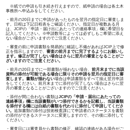
※紙での申請も引き続き行えますので、紙申請の場合は各土木
事務所へ申込みをしてください。
・前月の20日までに申請があったものを翌月の指定日に審査しま
す。日程は下記日程表をご確認ください。指定日が複数ある月
は、JCIPの「申請・届け出にあたっての連絡事項」欄に希望日を
記入してください。※申請数等によっては必ずしもご希望に添え
ない場合がございますのでご注意ください。
・審査の前に申請書類を簡易的に確認し不備があればJCIP上で修
正を指示しますので、
審査の前月までに完了するようにお願いし
ます。修正が完了しない場合はさらに翌月の審査となることがご
ざいますのでご注意ください。
・前月の20日までに一部書類が揃わない場合、
前月末までに当該
資料の添付が可能である場合に限りその申請を翌月の指定日に審
査します。書類が揃わない
場合は申請書類をすべて揃え翌月申請
をしてください。前月末までに添付が完了しない場合はさらに翌
月の審査となることがございますのでご注意ください。
・添付が間に合わない書類は
JCIPの「申請・届出にあたっての
連絡事項」欄に当該書類がいつ添付できるかを記載し、当該書類
を添付する欄には白紙の書類を代わりに添付して申請してくださ
い。
追加書類の添付は技術検査課にて申請者のステータスを書類
の添付ができるステータスに変更しますので、その後に添付して
ください。
・審査日には審査員から書類の修正、確認の連絡がある場合がご