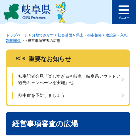
ペ
メ
このページの本文へ
ー
ニ
メ
ジ
ュ
ニ
の
ー
ュ
先
を
ー
頭
飛
トップページ
>
分類でさがす
>
社会基盤
>
県土・都市整備
>
建設業・入札
制度関係
>
>
経営事項審査の広場
で
ば
す
し
。
て
重要なお知らせ
本
文
へ
知事記者会見「楽しすぎるぞ岐阜！岐阜県アウトドア
観光キャンペーンを実施」他
熱中症を予防しましょう
本
文
経営事項審査の広場