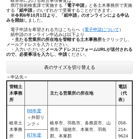
岐阜県における経営事項審査は、
県庁技術検査課で実施する
「電子申請」
と各土木事務所で実施
する
「紙申請」
のいずれかで受審することができます。
※令和6年10月1日より、「紙申請」のオンラインによる申込
みを開始
しました。
電子申請を希望される方はこちらへ（
電子申請について
）
紙申請のオンライン申込みは以下より
・
主たる営業所の所在地を管轄する土木事務所
をクリックし、
メールアドレスを入力ください。
・入力いただいた
メールアドレスにフォームURLが送付される
ので、必要事項を入力し、申請
ください。
表のサイズを切り替える
＜申込先＞
管轄土
電話
木事務
主たる営業所の所在地
（代
所
表）
R8年度
＜外部リ
岐阜土
岐阜市、羽島市、各務原市、山
058-
ンク＞
木事務
県市、瑞穂市、本巣市、羽島
214-
R7年度
所
郡、本巣郡
9624