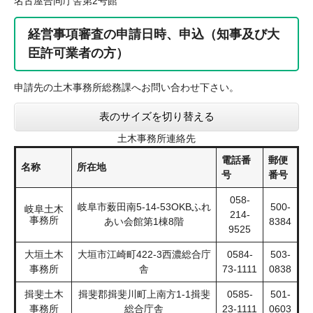
名古屋合同庁舎第2号館
経営事項審査の申請日時、申込（知事及び大
臣許可業者の方）
申請先の土木事務所総務課へお問い合わせ下さい。
表のサイズを切り替える
土木事務所連絡先
電話番
郵便
名称
所在地
号
番号
058-
岐阜市薮田南5-14-53OKBふれ
500-
岐阜土木
214-
事務所
あい会館第1棟8階
8384
9525
大垣土木
大垣市江崎町422-3西濃総合庁
0584-
503-
事務所
舎
73-1111
0838
揖斐土木
揖斐郡揖斐川町上南方1-1揖斐
0585-
501-
事務所
総合庁舎
23-1111
0603