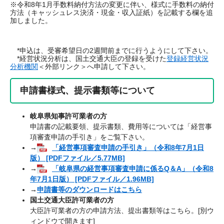
※令和8年1月手数料納付方法の変更に伴い、様式に手数料の納付
方法（キャッシュレス決済・現金・収入証紙）を記載する欄を追
加しました。
*申込は、受審希望日の2週間前までに行うようにして下さい。
*経営状況分析は、国土交通大臣の登録を受けた
登録経営状況
分析機関
＜外部リンク＞
へ申請して下さい。
申請書様式、提示書類等について
岐阜県知事許可業者の方
申請書の記載要領、提示書類、費用等については「経営事
項審査申請の手引き」をご覧下さい。
→
「経営事項審査申請の手引き」（令和8年7月1日
版） [PDFファイル／5.77MB]
→
「岐阜県の経営事項審査申請に係るQ＆A」（令和8
年7月1日版） [PDFファイル／1.96MB]
→
申請書等のダウンロードはこちら
国土交通大臣許可業者の方
大臣許可業者の方の申請方法、提出書類等はこちら。[別ウ
ィンドウで開きます]