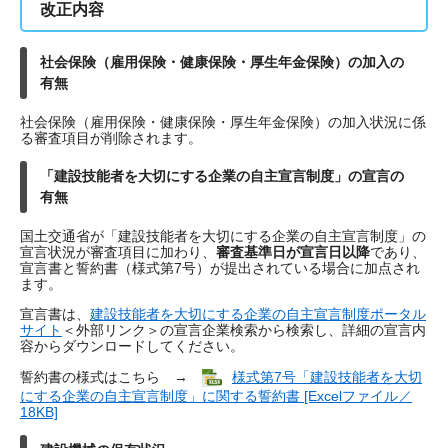
改正内容
社会保険（雇用保険・健康保険・厚生年金保険）の加入の
有無
社会保険（雇用保険・健康保険・厚生年金保険）の加入状況に係
る審査項目が削除されます。
「建設技能者を大切にする企業の自主宣言制度」の宣言の
有無
国土交通省が「建設技能者を大切にする企業の自主宣言制度」の
宣言​状況が審査項目に加わり、
審査基準日が宣言日以降
であり、
宣言書と誓約書（様式第7号）が提出されている場合に加点され
ます。
宣言書は、
建設技能者を大切にする企業の自主宣言制度ポータル
サイト
＜外部リンク＞
の宣言企業検索から検索し、詳細の宣言内
容からダウンロードしてください。
誓約書の様式はこちら →
様式第7号「建設技能者を大切
にする企業の自主宣言制度」に関する誓約書 [Excelファイル／
18KB]