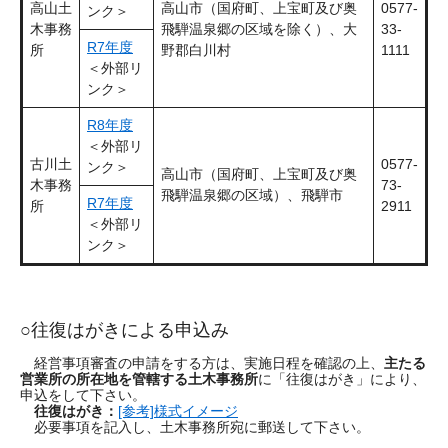
高山土
高山市（国府町、上宝町及び奥
0577-
ンク＞
木事務
飛騨温泉郷の区域を除く）、大
33-
R7年度
所
野郡白川村
1111
＜外部リ
ンク＞
R8年度
＜外部リ
古川土
0577-
ンク＞
高山市（国府町、上宝町及び奥
木事務
73-
飛騨温泉郷の区域）、飛騨市
R7年度
所
2911
＜外部リ
ンク＞
○往復はがきによる申込み
経営事項審査の申請をする方は、実施日程を確認の上、
主たる
営業所の所在地を管轄する土木事務所
に「往復はがき」により、
申込をして下さい。
往復はがき：
[参考]様式イメージ
必要事項を記入し、土木事務所宛に郵送して下さい。