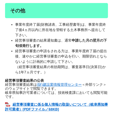
その他
事業年度終了届(財務諸表、工事経歴書等)は、事業年度終
了後4ヵ月以内に所在地を管轄する土木事務所へ提出して
下さい。
経営事項審査の結果通知書は、通常
申請した月の翌月の下
旬頃発行します。
経営事項審査の申請をされる方は、事業年度終了届の提出
後、速やかに経営事項審査の申込を行い、期限切れとなら
ないように計画的に申請して下さい。
（経営事項審査結果の有効期間は、審査基準日(決算日)か
ら1年7ヵ月です。）
経営事項審査結果の公表
経営事項審査結果は
(財)建設業情報管理センター
＜外部リンク＞
のウェブサイトで閲覧できます。
岐阜県知事許可業者については、技術検査課においても閲覧可能
です。
経営事項審査に係る個人情報の取扱いについて（岐阜県知事
許可業者）[PDFファイル／68KB]