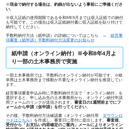
※
現金で納付する場合は、釣銭が出ないよう事前にご準備くださ
い
。
※収入証紙の使用期限である令和8年9月までは収入証紙での納付
も可能です。この場合は収入証紙納付書に収入証紙を貼り付けて
納付してください。
手数料納付方法（紙申請）の詳細についてはこちら →
経営事
項審査（紙申請）手数料納付方法変更のお知らせ
紙申請（オンライン納付）※令和8年4月よ
り一部の土木事務所で実施
一部土木事務所では、手数料のオンライン納付が可能です。※岐
阜県は土木事務所まで移動が不要なオンライン納付を推奨してい
ます。
経営事項審査申込み時に手数料納付方法で「オンライン納付」を
選択すると、申し込み先の土木事務所から、オンライン納付申請
用フォームのリンクが送信されます。
審査日の1週間前までにフ
ォームから申請（仮申請）を行ってください
。
その後、手数料納付方法確認書（オンライン納付用
ダウウンロ
ードはこちら
）を作成し、審査日に受付に提出します。
審査後、
受付から「お支払い内容確定のご案内」メールによりオンライン