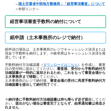
→
国土交通省中部地方整備局：「経営事項審査」について
＜外部リンク＞
経営事項審査手数料の納付について
紙申請（土木事務所のレジで納付）
紙申請の場合は、土木事務所のレジでキャッシュレス決済または
現金で手数料を納付します。※岐阜県はキャッシュレス決済を推
奨しています。
手数料納付方法確認書（
ダウンロードはこちら
）を作成し、審査
日の受付時に提出してください。
審査後、受付から手数料納付方
法確認書が一時的に返却されるため、これをもって審査会場から
土木事務所まで移動
してください。
土木事務所のレジで納付後、
審査会場の受付に再度手数料納付方
法確認書を提出して納付完了
です。
※
納付後に手数料納付方法確認書は持ち帰らず必ず提出
してくだ
さい。
提出がない場合は審査完了とならず、結果通知書は発送さ
れません
。