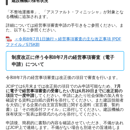
建設機械の保有状況
「不整地運搬車」、「アスファルト・フィニッシャ」が対象とな
る機械に追加されます。
詳細については経営事項審査申請の手引きをご参照ください。ま
た、以下もご参照ください。
＜令和8年7月1日施行＞経営事項審査の主な改正事項 [PDF
ファイル／575KB]
制度改正に伴う令和8年7月の経営事項審査（電子
申請）について
令和8年7月の経営事項審査は改正後の項目で審査を行います。
JCIPでは6月末までは改正前の項目でのみ申請可能なため、
7月
に電子で経営事項審査の受審したい方は6月20日までに改正前の
項目で一度申請
してください。申請にあたり社会保険の加入有を
確認する資料は白紙の資料を添付してください。また建設技能者
を大切にする企業の自主宣言制度に関する資料（宣言書、誓約
書）は「その他添付ファイル」に添付してください。建設機械の
保有状況一覧表は新様式のものを添付してください。
申請後、簡易的に書類の内容を確認させていただき、不備があれ
ばJCIP上で連絡します。不備がない場合も別途その旨連絡しま