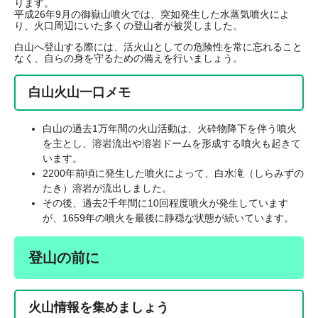
ります。
平成26年9月の御嶽山噴火では、突如発生した水蒸気噴火によ
り、火口周辺にいた多くの登山者が被災しました。
白山へ登山する際には、活火山としての危険性を常に忘れること
なく、自らの身を守るための備えを行いましょう。
白山火山一口メモ
白山の過去1万年間の火山活動は、火砕物降下を伴う噴火
を主とし、溶岩流出や溶岩ドームを形成する噴火も起きて
います。
2200年前頃に発生した噴火によって、白水滝（しらみずの
たき）溶岩が流出しました。
その後、過去2千年間に10回程度噴火が発生しています
が、1659年の噴火を最後に静穏な状態が続いています。
登山の前に
火山情報を集めましょう