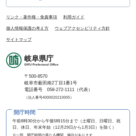
リンク・著作権・免責事項
利用ガイド
個人情報保護の考え方
ウェブアクセシビリティ方針
サイトマップ
岐阜県庁
GIFU Prefectural Office
〒500-8570
岐阜市薮田南2丁目1番1号
電話番号 058-272-1111（代表）
（法人番号4000020210005）
開庁時間
午前8時30分から午後5時15分まで
（土曜日、日曜日、祝
日、休日、年末年始（12月29日から1月3日）を除く）
※一部、開庁時間の異なる機関、施設があります。