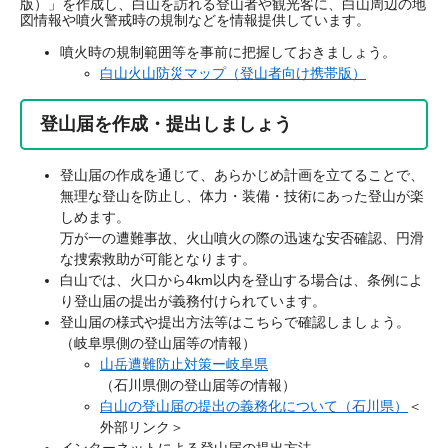
版）」を作成し、白山を訪れる登山者や観光客に、白山周辺の地
図情報や噴火警戒時の規制などを情報提供しています。
噴火時の規制範囲等を事前に把握しておきましょう。
白山火山防災マップ（登山者向け携帯版）
登山届を作成・提出しましょう
登山届の作成を通じて、あらかじめ計画を立てることで、
無理な登山を防止し、体力・装備・技術にあった登山が楽
しめます。
万が一の遭難事故、火山噴火の際の迅速な安否確認、円滑
な捜索救助が可能となります。
白山では、火口から4km以内を登山する場合は、条例によ
り登山届の提出が義務付けられています。
登山届の様式や提出方法等はこちらで確認しましょう。
（岐阜県側の登山届等の情報）
山岳遭難防止対策ー岐阜県
（石川県側の登山届等の情報）
白山の登山届の提出の義務化について（石川県）
＜
外部リンク＞
インターネットによる登山届の提出方法