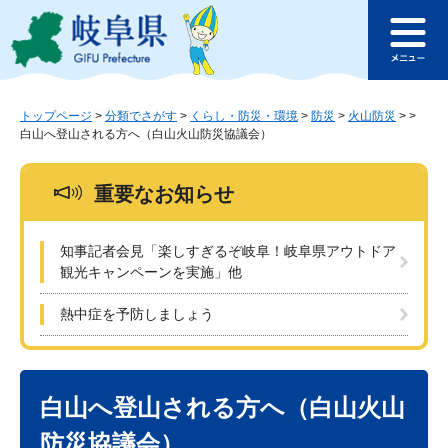
ペ
メ
このページの本文へ
ー
ニ
メ
ジ
ュ
ニ
の
ー
ュ
先
を
ー
頭
飛
トップページ
>
分類でさがす
>
くらし・防災・環境
>
防災
>
火山防災
>
>
白山へ登山される方へ（白山火山防災協議会）
で
ば
す
し
。
て
重要なお知らせ
本
文
へ
知事記者会見「楽しすぎるぞ岐阜！岐阜県アウトドア
観光キャンペーンを実施」他
熱中症を予防しましょう
本
文
白山へ登山される方へ（白山火山
防災協議会）