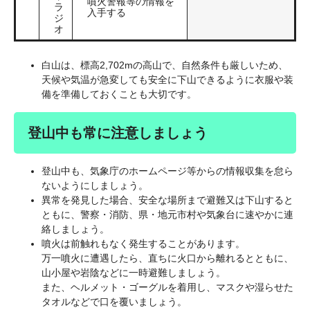
噴火警報等の情報を
ラ
入手する
ジ
オ
白山は、標高2,702mの高山で、自然条件も厳しいため、
天候や気温が急変しても安全に下山できるように衣服や装
備を準備しておくことも大切です。
登山中も常に注意しましょう
登山中も、気象庁のホームページ等からの情報収集を怠ら
ないようにしましょう。
異常を発見した場合、安全な場所まで避難又は下山すると
ともに、警察・消防、県・地元市村や気象台に速やかに連
絡しましょう。
噴火は前触れもなく発生することがあります。
万一噴火に遭遇したら、直ちに火口から離れるとともに、
山小屋や岩陰などに一時避難しましょう。
また、ヘルメット・ゴーグルを着用し、マスクや湿らせた
タオルなどで口を覆いましょう。