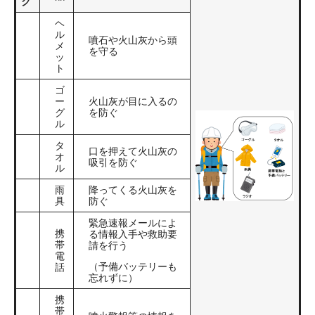
ク
ヘ
ル
噴石や火山灰から頭
メ
を守る
ッ
ト
ゴ
ー
火山灰が目に入るの
グ
を防ぐ
ル
タ
口を押えて火山灰の
オ
吸引を防ぐ
ル
雨
降ってくる火山灰を
具
防ぐ
緊急速報メールによ
携
る情報入手や救助要
帯
請を行う
電
（予備バッテリーも
話
忘れずに）
携
帯