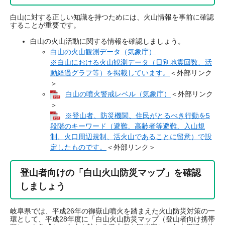
白山に対する正しい知識を持つためには、火山情報を事前に確認
することが重要です。
白山の火山活動に関する情報を確認しましょう。
白山の火山観測データ（気象庁）
※白山における火山観測データ（日別地震回数、活
動経過グラフ等）を掲載しています。
＜外部リンク
＞
白山の噴火警戒レベル（気象庁）
＜外部リンク
＞
​※登山者、防災機関、住民がとるべき行動を5
段階のキーワード（避難、高齢者等避難、入山規
制、火口周辺規制、活火山であることに留意）で設
定したものです。
＜外部リンク＞
登山者向けの「白山火山防災マップ」を確認
しましょう
岐阜県では、平成26年の御嶽山噴火を踏まえた火山防災対策の一
環として、平成28年度に「白山火山防災マップ（登山者向け携帯