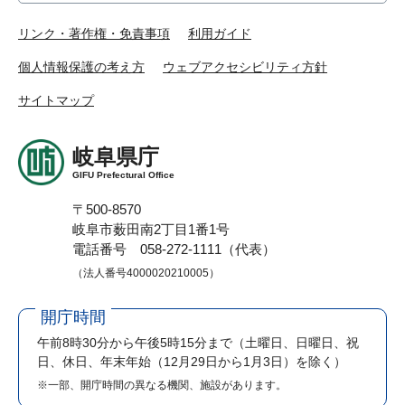
リンク・著作権・免責事項
利用ガイド
個人情報保護の考え方
ウェブアクセシビリティ方針
サイトマップ
岐阜県庁
GIFU Prefectural Office
〒500-8570
岐阜市薮田南2丁目1番1号
電話番号 058-272-1111（代表）
（法人番号4000020210005）
開庁時間
午前8時30分から午後5時15分まで
（土曜日、日曜日、祝
日、休日、年末年始（12月29日から1月3日）を除く）
※一部、開庁時間の異なる機関、施設があります。