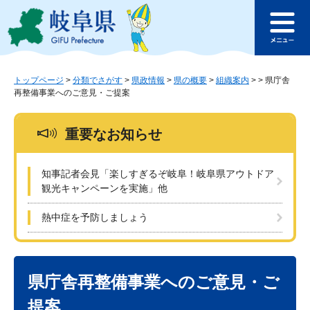
ペ
メ
このページの本文へ
ー
ニ
メ
ジ
ュ
ニ
の
ー
ュ
先
を
ー
頭
飛
トップページ
>
分類でさがす
>
県政情報
>
県の概要
>
組織案内
>
>
県庁舎
再整備事業へのご意見・ご提案
で
ば
す
し
。
て
重要なお知らせ
本
文
へ
知事記者会見「楽しすぎるぞ岐阜！岐阜県アウトドア
観光キャンペーンを実施」他
熱中症を予防しましょう
本
文
県庁舎再整備事業へのご意見・ご
提案