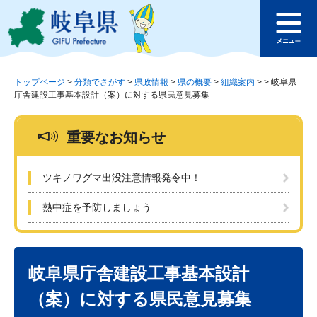
ペ
メ
このページの本文へ
ー
ニ
メ
ジ
ュ
ニ
の
ー
ュ
先
を
ー
頭
飛
トップページ
>
分類でさがす
>
県政情報
>
県の概要
>
組織案内
>
>
岐阜県
庁舎建設工事基本設計（案）に対する県民意見募集
で
ば
す
し
。
て
重要なお知らせ
本
文
へ
ツキノワグマ出没注意情報発令中！
熱中症を予防しましょう
本
文
岐阜県庁舎建設工事基本設計
（案）に対する県民意見募集