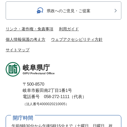
県政へのご意見・ご提案
リンク・著作権・免責事項
利用ガイド
個人情報保護の考え方
ウェブアクセシビリティ方針
サイトマップ
岐阜県庁
GIFU Prefectural Office
〒500-8570
岐阜市薮田南2丁目1番1号
電話番号 058-272-1111（代表）
（法人番号4000020210005）
開庁時間
午前8時30分から午後5時15分まで
（土曜日、日曜日、祝