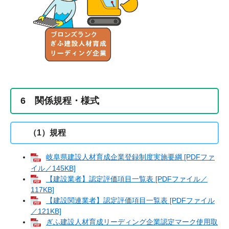
6 関係規程・様式
（1）規程
岐阜県建設人材育成企業登録制度実施要綱 [PDFファ
イル／145KB]
【建設業者】認定評価項目一覧表 [PDFファイル／
117KB]
【建設関連業者】認定評価項目一覧表 [PDFファイル
／121KB]
ぎふ建設人材育成リーディング企業認定マーク使用取