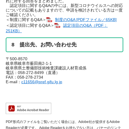
れに対する回答をまとめました。
認定項目に関するQ&Aの中には、新型コロナウイルスへの対応
についての記載もありますので、申請を検討されている方は一度
ご確認ください。
＜制度に関するQ&A＞
制度のQ&A [PDFファイル／65KB]
＜認定項目に関するQ&A＞
認定項目のQ&A（PDF：
251KB）
8 提出先、お問い合わせ先
〒500-8570
岐阜県岐阜市薮田南2-1-1
岐阜県県土整備部技術検査課建設人材育成係
電話：058-272-8499（直通）
FAX：058-278-2734
E-mail：
c11656@pref.gifu.lg.jp
PDF形式のファイルをご覧いただく場合には、Adobe社が提供するAdobe
Readerが必要です。
Adobe Readerをお持ちでない方は、バナーのリンク