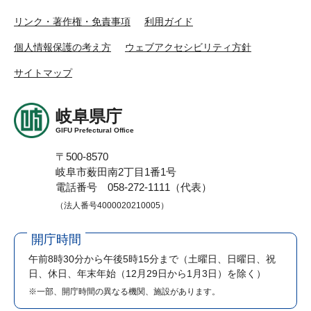
リンク・著作権・免責事項
利用ガイド
個人情報保護の考え方
ウェブアクセシビリティ方針
サイトマップ
岐阜県庁
GIFU Prefectural Office
〒500-8570
岐阜市薮田南2丁目1番1号
電話番号 058-272-1111（代表）
（法人番号4000020210005）
開庁時間
午前8時30分から午後5時15分まで
（土曜日、日曜日、祝
日、休日、年末年始（12月29日から1月3日）を除く）
※一部、開庁時間の異なる機関、施設があります。