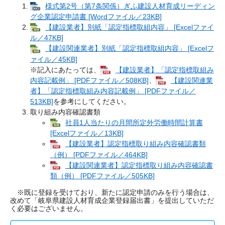
様式第2号（第7条関係）ぎふ建設人材育成リーディン
グ企業認定申請書 [Wordファイル／23KB]
【建設業者】別紙「認定指標取組内容」 [Excelファイ
ル／47KB]
【建設関連業者】別紙「認定指標取組内容」 [Excelフ
ァイル／45KB]
※記入にあたっては、
【建設業者】「認定指標取組み
内容記載例」 [PDFファイル／508KB]
、
【建設関連業
者】「認定指標取組み内容記載例」 [PDFファイル／
513KB]
を参考にしてください。
取り組み内容確認書類
社員1人当たりの月間所定外労働時間計算書
[Excelファイル／13KB]
【建設業者】認定指標取り組み内容確認書類
（例） [PDFファイル／464KB]
【建設関連業者】認定指標取り組み内容確認書
類（例） [PDFファイル／505KB]
※既に登録を受けており、新たに認定申請のみを行う場合は、
改めて「岐阜県建設人材育成企業登録届出書」を提出していただ
く必要はございません。