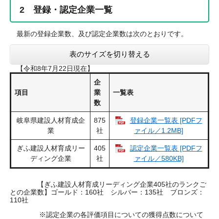
2 登録・認定企業一覧
最新の登録企業数、及び認定企業数は次のとおりです。
表のサイズを切り替える
【令和8年7月22日現在】
企
項目
業
一覧表
数
岐阜県建設人材育成企
875
登録企業一覧表 [PDFフ
業
社
ァイル／1.2MB]
ぎふ建設人材育成リー
405
認定企業一覧表 [PDFフ
ディング企業
社
ァイル／580KB]
【ぎふ建設人材育成リーディング企業405社のランクご
との企業数】ゴールド：160社 シルバー：135社 ブロンズ：
110社
※認定企業の各評価項目についての獲得点数について