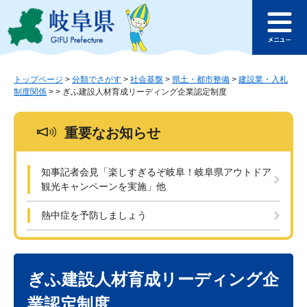
ペ
メ
このページの本文へ
ー
ニ
メ
ジ
ュ
ニ
の
ー
ュ
先
を
ー
頭
飛
トップページ
>
分類でさがす
>
社会基盤
>
県土・都市整備
>
建設業・入札
制度関係
>
>
ぎふ建設人材育成リーディング企業認定制度
で
ば
す
し
。
て
重要なお知らせ
本
文
へ
知事記者会見「楽しすぎるぞ岐阜！岐阜県アウトドア
観光キャンペーンを実施」他
熱中症を予防しましょう
本
文
ぎふ建設人材育成リーディング企
業認定制度