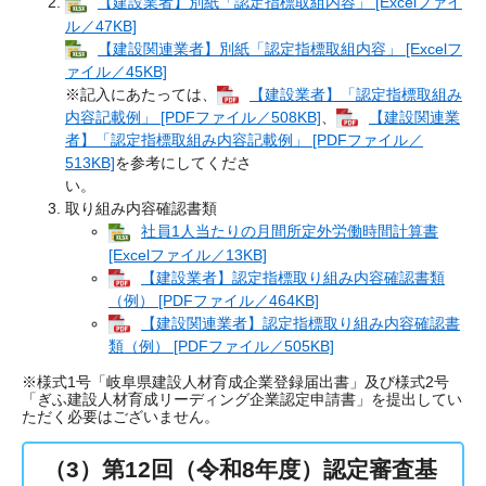
【建設業者】別紙「認定指標取組内容」 [Excelファイ
ル／47KB]
【建設関連業者】別紙「認定指標取組内容」 [Excelフ
ァイル／45KB]
※記入にあたっては、
【建設業者】「認定指標取組み
内容記載例」 [PDFファイル／508KB]
、
【建設関連業
者】「認定指標取組み内容記載例」 [PDFファイル／
513KB]
を参考にしてくださ
い。
取り組み内容確認書類
社員1人当たりの月間所定外労働時間計算書
[Excelファイル／13KB]
【建設業者】認定指標取り組み内容確認書類
（例） [PDFファイル／464KB]
【建設関連業者】認定指標取り組み内容確認書
類（例） [PDFファイル／505KB]
※様式1号「岐阜県建設人材育成企業登録届出書」及び様式2号
「ぎふ建設人材育成リーディング企業認定申請書」を提出してい
ただく必要はございません。
（3）第12回（令和8年度）認定審査基