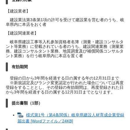
【建設業者】
建設業法第3条第1項の許可を受けて建設業を営む者のうち、岐
阜県内に本店をおく者
【建設関連業者】
岐阜県建設工事等入札参加資格者名簿（測量・建設コンサルタ
ント等業務）に登載されている者のうち、建設関連業務（測量業
務、建設コンサルタント業務、地質調査及び補償関係コンサルタ
ント業務）を行う岐阜県内に本店を置く者
有効期間
登録の日から3年間を経過する日の属する年の12月31日まで
※新規認定及びランク変更認定が行われた場合については再度
登録をすることとし、その登録の有効期間は、再度登録された日
から3年間を経過する日の属する12月31日までとなります。
提出書類（1部）
様式第1号（第4条関係）岐阜県建設人材育成企業登録
届出書 [Wordファイル／24KB]