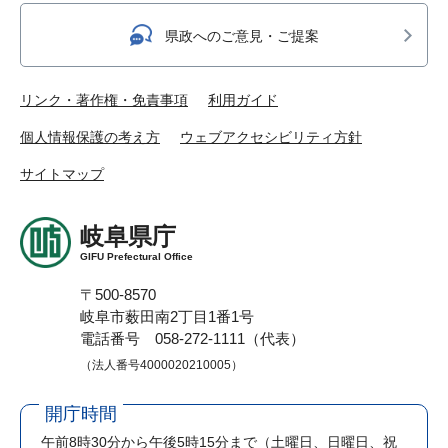
県政へのご意見・ご提案
リンク・著作権・免責事項
利用ガイド
個人情報保護の考え方
ウェブアクセシビリティ方針
サイトマップ
岐阜県庁
GIFU Prefectural Office
〒500-8570
岐阜市薮田南2丁目1番1号
電話番号 058-272-1111（代表）
（法人番号4000020210005）
開庁時間
午前8時30分から午後5時15分まで
（土曜日、日曜日、祝