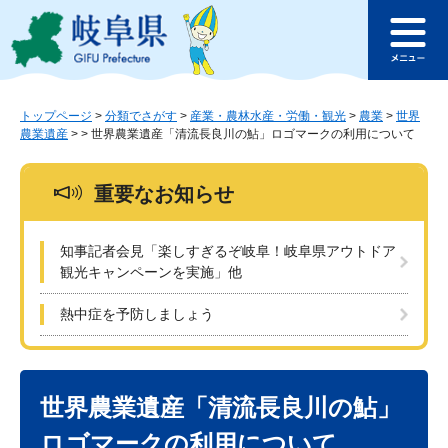
ペ
メ
このページの本文へ
ー
ニ
メ
ジ
ュ
ニ
の
ー
ュ
先
を
ー
頭
飛
トップページ
>
分類でさがす
>
産業・農林水産・労働・観光
>
農業
>
世界
農業遺産
>
>
世界農業遺産「清流長良川の鮎」ロゴマークの利用について
で
ば
す
し
。
て
重要なお知らせ
本
文
へ
知事記者会見「楽しすぎるぞ岐阜！岐阜県アウトドア
観光キャンペーンを実施」他
熱中症を予防しましょう
本
文
世界農業遺産「清流長良川の鮎」
ロゴマークの利用について