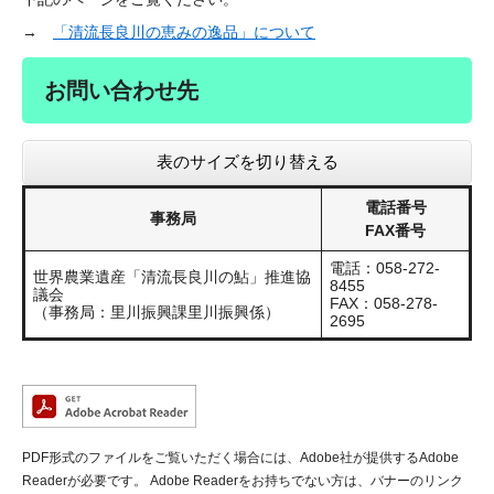
→
「清流長良川の恵みの逸品」について
お問い合わせ先
表のサイズを切り替える
電話番号
事務局
FAX番号
電話：058-272-
世界農業遺産「清流長良川の鮎」推進協
8455
議会
FAX：058-278-
（事務局：里川振興課里川振興係）
2695
PDF形式のファイルをご覧いただく場合には、Adobe社が提供するAdobe
Readerが必要です。
Adobe Readerをお持ちでない方は、バナーのリンク