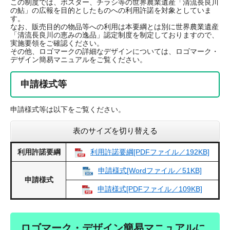
この制度では、ポスター、チラシ等の世界農業遺産「清流長良川
の鮎」の広報を目的としたものへの利用許諾を対象としていま
す。
なお、販売目的の物品等への利用は本要綱とは別に世界農業遺産
「清流長良川の恵みの逸品」認定制度を制定しておりますので、
実施要領をご確認ください。
その他、ロゴマークの詳細なデザインについては、ロゴマーク・
デザイン簡易マニュアルをご覧ください。
申請様式等
申請様式等は以下をご覧ください。
表のサイズを切り替える
利用許諾要綱
利用許諾要綱[PDFファイル／192KB]
申請様式[Wordファイル／51KB]
申請様式
申請様式[PDFファイル／109KB]
ロゴマーク・デザイン簡易マニュアルに