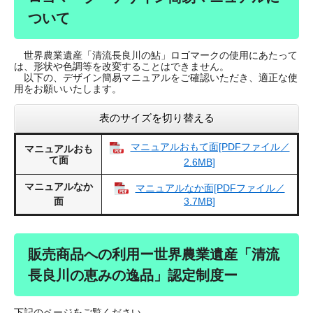
ついて
世界農業遺産「清流長良川の鮎」ロゴマークの使用にあたって
は、形状や色調等を改変することはできません。
以下の、デザイン簡易マニュアルをご確認いただき、適正な使
用をお願いいたします。
表のサイズを切り替える
マニュアルおもて面[PDFファイル／
マニュアルおも
て面
2.6MB]
マニュアルなか
マニュアルなか面[PDFファイル／
面
3.7MB]
販売商品への利用ー世界農業遺産「清流
長良川の恵みの逸品」認定制度ー
下記のページをご覧ください。