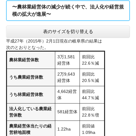
〜農林業経営体の減少が続く中で、法人化や経営規
模の拡大が進展〜
表のサイズを切り替える
平成27年（2015年）2月1日現在の岐阜県の結果は
次のとおりとなった。
3万1,581
前回比
農林業経営体数
経営体
22.6％減
2万9,643
前回比
うち農業経営体数
経営体
20.5％減
4,662経営
前回比
うち林業経営体数
体
44.7％減
法人化している農業経
前回比
581経営体
営体数
22.8％増
農業経営体当たりの経
前回値
1.22ha
営耕地面積
1.09ha