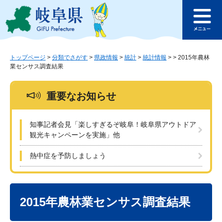
ペ
メ
このページの本文へ
ー
ニ
メ
ジ
ュ
ニ
の
ー
ュ
先
を
ー
頭
飛
トップページ
>
分類でさがす
>
県政情報
>
統計
>
統計情報
>
>
2015年農林
業センサス調査結果
で
ば
す
し
。
て
重要なお知らせ
本
文
へ
知事記者会見「楽しすぎるぞ岐阜！岐阜県アウトドア
観光キャンペーンを実施」他
熱中症を予防しましょう
本
文
2015年農林業センサス調査結果