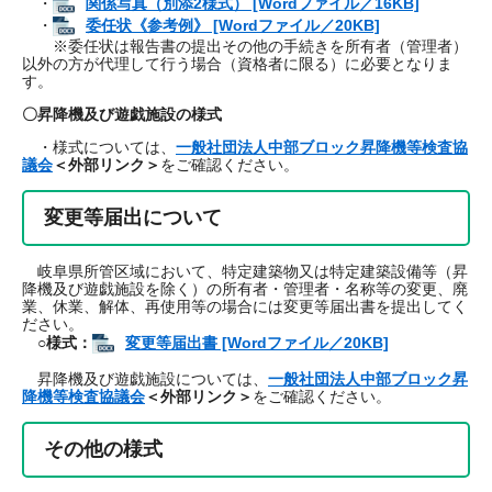
・
関係写真（別添2様式） [Wordファイル／16KB]
・
委任状《参考例》 [Wordファイル／20KB]
※委任状は報告書の提出その他の手続きを所有者（管理者）
以外の方が代理して行う場合（資格者に限る）に必要となりま
す。
〇昇降機及び遊戯施設の様式
・様式については、
一般社団法人中部ブロック昇降機等検査協
議会
＜外部リンク＞
をご確認ください。
変更等届出について
岐阜県所管区域において、特定建築物又は特定建築設備等（昇
降機及び遊戯施設を除く）の所有者・管理者・名称等の変更、廃
業、休業、解体、再使用等の場合には変更等届出書を提出してく
ださい。
○様式：
変更等届出書 [Wordファイル／20KB]
昇降機及び遊戯施設については、
一般社団法人中部ブロック昇
降機等検査協議会
＜外部リンク＞
をご確認ください。
その他の様式