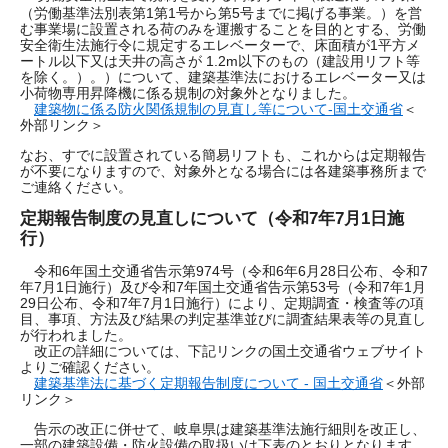
（労働基準法別表第1第1号から第5号までに掲げる事業。）を営
む事業場に設置される荷のみを運搬することを目的とする、労働
安全衛生法施行令に規定するエレベーターで、床面積が1平方メ
ートル以下又は天井の高さが 1.2m以下のもの（建設用リフト等
を除く。）。）について、建築基準法におけるエレベーター又は
小荷物専用昇降機に係る規制の対象外となりました。​
​
建築物に係る防火関係規制の見直し等について-国土交通省
＜
外部リンク＞
​なお、すでに設置されている簡易リフトも、これからは定期報告
が不要になりますので、対象外となる場合には各建築事務所まで
ご連絡ください。
定期報告制度の見直しについて（令和7年7月1日施
行）
令和6年国土交通省告示第974号（令和6年6月28日公布、令和7
年7月1日施行）及び令和7年国土交通省告示第53号（令和7年1月
29日公布、令和7年7月1日施行）により、定期調査・検査等の項
目、事項、方法及び結果の判定基準並びに調査結果表等の見直し
が行われました。
改正の詳細については、下記リンクの国土交通省ウェブサイト
よりご確認ください。
建築基準法に基づく定期報告制度について - 国土交通省​
＜外部
リンク＞
告示の改正に併せて、岐阜県は建築基準法施行細則を改正し、
一部の建築設備・防火設備の取扱いは下表のとおりとなります。