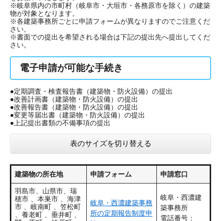
※岐阜県内の市町村（岐阜市・大垣市・各務原市を除く）の建築
物が対象となります​。
※各建築事務所ごとに申請フォームが異なりますのでご注意くだ
さい。​
※書面での提出を希望される場合は下記の提出先へ提出してくだ
さい。
電子申請が可能な手続き
●定期調査・検査報告書（建築物・防火設備）の提出
●改善計画書（建築物・防火設備）の提出
●改善報告書（建築物・防火設備）の提出
●変更等届出書（建築物・防火設備）の提出
●上記提出書類の不備事項の提出
表のサイズを切り替える
建築物の所在地
申請フォーム
申請窓口
羽島市、山県市、瑞
岐阜・西濃建
穂市 、本巣市 、海津
岐阜・西濃建築事務
市 、岐南町 、笠松町
築事務所
所の定期報告制度申
、養老町 、垂井町 、
電話番号：