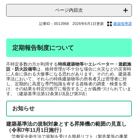
ページ内目次
記事ID：0013968
2026年6月1日更新
建築指導課
定期報告制度について
不特定多数の方が利用する
特殊建築物等
や
エレベーター・遊戯施
設・防火設備等
は、維持管理が不十分な場合に火災などの災害時
に人命に係わる大惨事になる恐れがあります。そのため、建築基
準法において、それらの特殊建築物等の所有者又は管理者に対
し、定期的に高度な専門知識を有する資格者の調査・検査を受
け、その結果を特定行政庁に報告することが義務づけられていま
す。（建築基準法第12条第1項及び第3項）
お知らせ
建築基準法の規制対象とする昇降機の範囲の見直し
（令和7年11月1日施行）
労働安全衛生法で規制を受ける簡易リフト（製造業等の事業