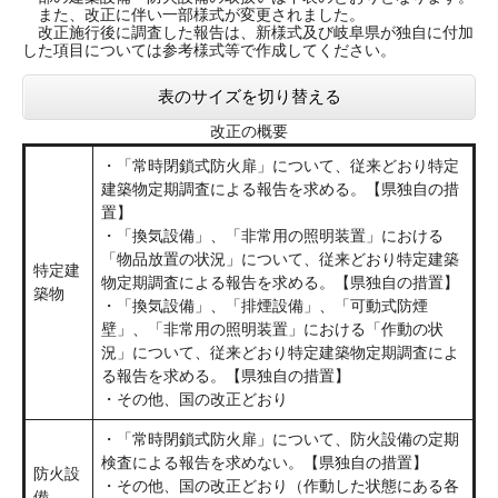
また、改正に伴い一部様式が変更されました。
改正施行後に調査した報告は、新様式及び岐阜県が独自に付加
した項目については参考様式等で作成してください。
表のサイズを切り替える
改正の概要
・「常時閉鎖式防火扉」について、従来どおり特定
建築物定期調査による報告を求める。【県独自の措
置】
​・「換気設備」、「非常用の照明装置」における
「物品放置の状況」について、従来どおり特定建築
特定建
物定期調査による報告を求める。【県独自の措置】
築物
​・「換気設備」、「排煙設備」、「可動式防煙
壁」、「非常用の照明装置」における「作動の状
況」について、従来どおり特定建築物定期調査によ
る報告を求める。【県独自の措置】
​・その他、国の改正どおり
・「常時閉鎖式防火扉」について、防火設備の定期
検査による報告を求めない。【県独自の措置】
防火設
・その他、国の改正どおり（作動した状態にある各
備