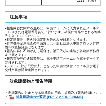
1111（代表）​
注意事項
●報告内容に関する連絡は、申請フォームに入力されたメールア
ドレスまたは電話番号あてに行います。確実に連絡のとれる連絡
先を入力してください。
●特定建築物・防火設備定期報告のみが対象となります。
●昇降機等定期検査の申請窓口は一般社団法人中部ブロック昇降
機等検査協議会となります。
●報告内容に不備がある場合は、補正依頼の連絡が各建築事務所
より届きます。
●報告書受理の通知書等は、電子申請フォームから電子データで
交付されます。
●システム上で「受領済」となった申請の添付ファイル及び電子
交付文書は随時削除されます。
対象建築物と報告時期
・定期報告の対象となる建築物の用途、規模及び報告時期につい
て
対象建築物の一覧表 [PDFファイル／146KB]