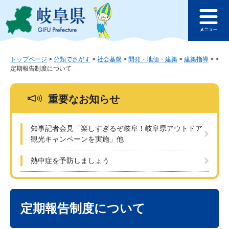
ペ
メ
このページの本文へ
ー
ニ
メ
ジ
ュ
ニ
の
ー
ュ
先
を
ー
頭
飛
トップページ
>
分類でさがす
>
社会基盤
>
開発・地価・建築
>
建築指導
>
>
定期報告制度について
で
ば
す
し
。
て
重要なお知らせ
本
文
へ
知事記者会見「楽しすぎるぞ岐阜！岐阜県アウトドア
観光キャンペーンを実施」他
熱中症を予防しましょう
本
文
定期報告制度について