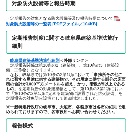
対象防火設備等と報告時期
・定期報告の対象となる防火設備等及び報告時期について
対象防火設備等の一覧表 [PDFファイル／104KB]
定期報告制度に関する岐阜県建築基準法施行
細則
・
岐阜県建築基準法施行細則
＜外部リンク＞
定期報告関係は第10条の2（建築物）、第10条の3（建築設
備、工作物）となります。
なお、岐阜県では第10条の2第1項において「
事務所その他こ
れに類する用途に供する建築物で、その用途に供する部分の床面
積の合計が1000平方メートルを超え、かつ、階数が5以上である
もの
」を定期報告の対象建築物として、第10条の3第1項におい
て「第10条の2第1項に定める建築物に設置された防火設備」を
定期報告の対象防火設備として追加指定しました。
※一般特定行政庁の岐阜市、大垣市、各務原市は各市の細則で定
められておりますので、各市役所へお問い合わせください。
報告様式