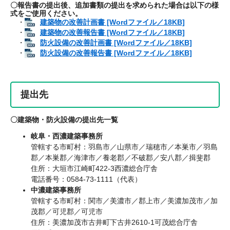
〇報告書の提出後、追加書類の提出を求められた場合は以下の様
式をご使用ください。
・
建築物の改善計画書 [Wordファイル／18KB]
・
建築物の改善報告書 [Wordファイル／18KB]
・
防火設備の改善計画書 [Wordファイル／18KB]
・
防火設備の改善報告書 [Wordファイル／18KB]
提出先
〇建築物・防火設備の提出先一覧
岐阜・西濃建築事務所
管轄する市町村：羽島市／山県市／瑞穂市／本巣市／羽島
郡／本巣郡／海津市／養老郡／不破郡／安八郡／揖斐郡
住所：大垣市江崎町422-3西濃総合庁舎
電話番号：0584-73-1111（代表）
中濃建築事務所
管轄する市町村：関市／美濃市／郡上市／美濃加茂市／加
茂郡／可児郡／可児市
​住所：美濃加茂市古井町下古井2610-1可茂総合庁舎