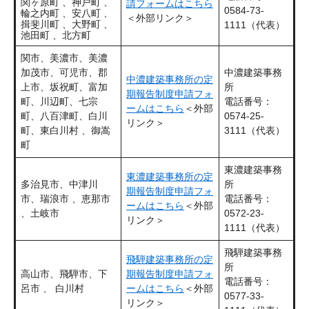
関ヶ原町 、神戸町 、
請フォームはこちら
0584-73-
輪之内町 、安八町 、
＜外部リンク＞
揖斐川町 、大野町 、
1111（代表）​​
池田町 、北方町
関市、美濃市、美濃
加茂市、可児市、郡
中濃建築事務
中濃建築事務所の定
上市、坂祝町、富加
所
期報告制度申請フォ
町、川辺町、七宗
電話番号：
ームはこちら
＜外部
町、八百津町、白川
0574-25-
リンク＞
町、東白川村 、御嵩
3111（代表）​
町
東濃建築事務
東濃建築事務所の定
多治見市、中津川
所
期報告制度申請フォ
市、瑞浪市 、恵那市
電話番号：
ームはこちら
＜外部
、土岐市
0572-23-
リンク＞
1111（代表）​
飛騨建築事務
飛騨建築事務所の定
所
高山市、飛騨市、下
期報告制度申請フォ
電話番号：
呂市 、 白川村
ームはこちら
＜外部
0577-33-
リンク＞