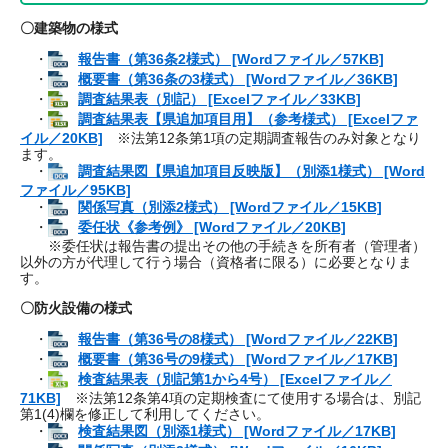
〇建築物の様式
・
報告書（第36条2様式） [Wordファイル／57KB]
・
概要書（第36条の3様式） [Wordファイル／36KB]
・
調査結果表（別記） [Excelファイル／33KB]
・
調査結果表【県追加項目用】（参考様式） [Excelファ
イル／20KB]
※法第12条第1項の定期調査報告のみ対象となり
ます。
・
調査結果図【県追加項目反映版】（別添1様式） [Word
ファイル／95KB]
・
関係写真（別添2様式） [Wordファイル／15KB]
・
委任状《参考例》 [Wordファイル／20KB]
※委任状は報告書の提出その他の手続きを所有者（管理者）
以外の方が代理して行う場合（資格者に限る）に必要となりま
す。
〇防火設備の様式
・
報告書（第36号の8様式） [Wordファイル／22KB]
・
概要書（第36号の9様式） [Wordファイル／17KB]
・
検査結果表（別記第1から4号） [Excelファイル／
71KB]
※法第12条第4項の定期検査にて使用する場合は、別記
第1​(4)欄を修正して利用してください。
・
検査結果図（別添1様式） [Wordファイル／17KB]