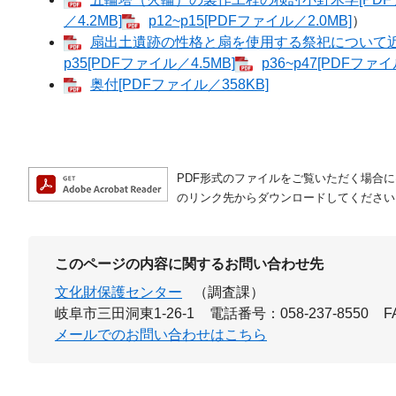
／4.2MB]
p12~p15[PDFファイル／2.0MB]
）
扇出土遺跡の性格と扇を使用する祭祀について近藤正枝
p35[PDFファイル／4.5MB]
p36~p47[PDFファイ
奥付[PDFファイル／358KB]
PDF形式のファイルをご覧いただく場合には、A
のリンク先からダウンロードしてください
このページの内容に関するお問い合わせ先
文化財保護センター
（調査課）
岐阜市三田洞東1-26-1
電話番号：058-237-8550
F
メールでのお問い合わせはこちら