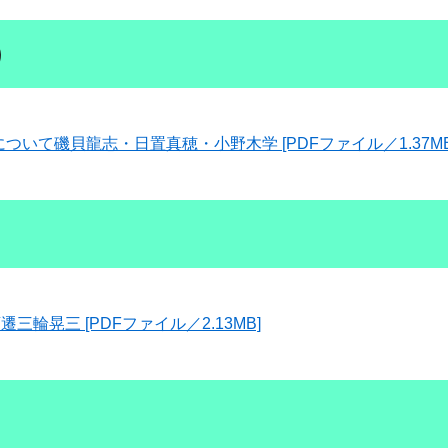
）
て磯貝龍志・日置真穂・小野木学 [PDFファイル／1.37MB
）
輪晃三 [PDFファイル／2.13MB]
）