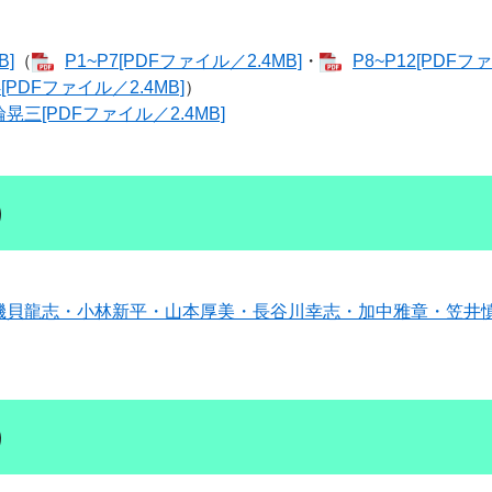
]
（
P1~P7[PDFファイル／2.4MB]
・
P8~P12[PDFフ
4[PDFファイル／2.4MB]
）
[PDFファイル／2.4MB]
）
貝龍志・小林新平・山本厚美・長谷川幸志・加中雅章・笠井慎吾
）