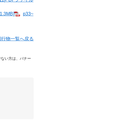
.3MB]
p33~
刊行物一覧へ戻る
持ちでない方は、バナー