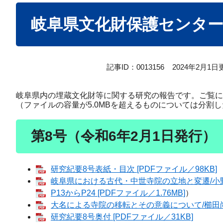
本
岐阜県文化財保護センタ
文
記事ID：0013156
2024年2月1日
岐阜県内の埋蔵文化財等に関する研究の報告です。ご覧に
（ファイルの容量が5.0MBを超えるものについては分割
第8号（令和6年2月1日発行）
研究紀要8号表紙・目次 [PDFファイル／98KB]
岐阜県における古代・中世寺院の立地と変遷/小野木学
P13からP24 [PDFファイル／1.76MB]
）
大名による寺院の移転とその意義について/櫛田尚人 
研究紀要8号奥付 [PDFファイル／31KB]