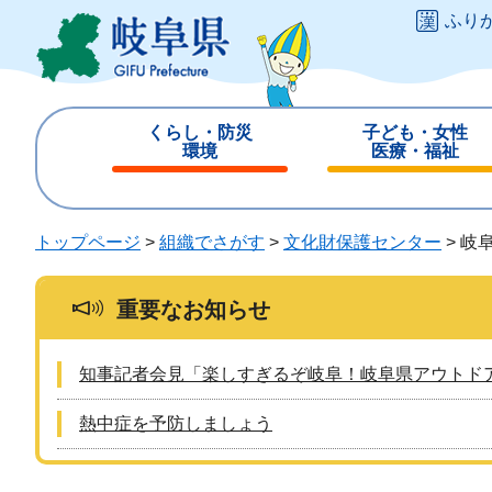
ペ
メ
ふり
ー
ニ
ジ
ュ
の
ー
先
を
くらし・防災
子ども・女性
頭
飛
環境
医療・福祉
で
ば
閉
閉
す
し
じ
じ
。
て
る
る
トップページ
>
組織でさがす
>
文化財保護センター
>
岐
本
文
へ
重要なお知らせ
知事記者会見「楽しすぎるぞ岐阜！岐阜県アウトド
熱中症を予防しましょう