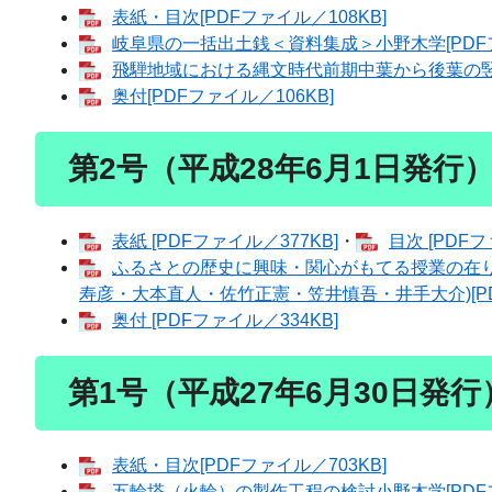
表紙・目次[PDFファイル／108KB]
岐阜県の一括出土銭＜資料集成＞小野木学[PDFフ
飛騨地域における縄文時代前期中葉から後葉の竪穴
奥付[PDFファイル／106KB]
第2号（平成28年6月1日発行
表紙 [PDFファイル／377KB]
・
目次 [PDFフ
ふるさとの歴史に興味・関心がもてる授業の在り
寿彦・大本直人・佐竹正憲・笠井慎吾・井手大介)​[PD
奥付 [PDFファイル／334KB]
第1号（平成27年6月30日発行
表紙・目次[PDFファイル／703KB]
五輪塔（火輪）の製作工程の検討小野木学​[PDFフ