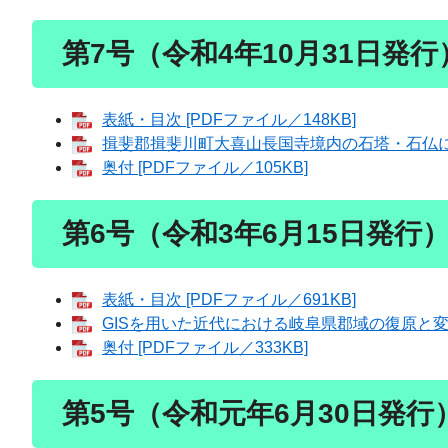
第7号（令和4年10月31日発行
表紙・目次 [PDFファイル／148KB]
揖斐郡揖斐川町大喜山長国寺境内の石塔・石仏につい
奥付 [PDFファイル／105KB]
第6号（令和3年6月15日発行
表紙・目次 [PDFファイル／691KB]
GISを用いた近代における岐阜県郡域の復原と変遷三
奥付 [PDFファイル／333KB]
第5号（令和元年6月30日発行