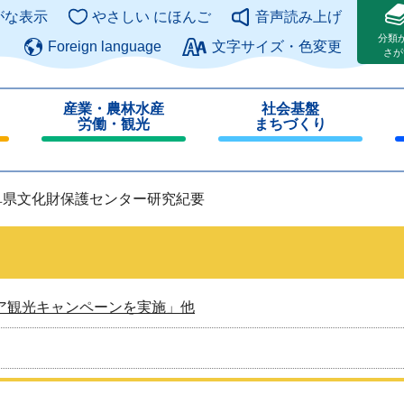
このページの本文へ
がな表示
やさしい にほんご
音声読み上げ
分類
Foreign language
文字サイズ・色変更
さが
産業・農林水産
社会基盤
労働・観光
まちづくり
閉
閉
じ
じ
る
る
阜県文化財保護センター研究紀要
ア観光キャンペーンを実施」他