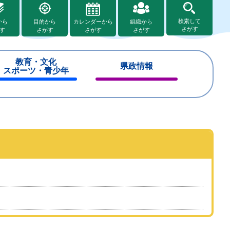
検索して
から
目的から
カレンダーから
組織から
さがす
す
さがす
さがす
さがす
教育・文化
県政情報
スポーツ・青少年
閉
閉
じ
じ
る
る