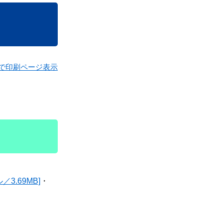
で印刷ページ表示
／3.69MB]
・