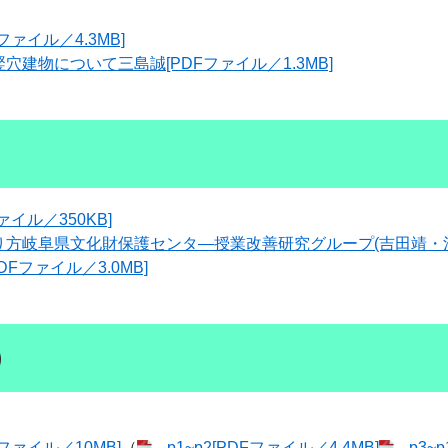
ァイル／4.3MB]
建物について三島誠[PDFファイル／1.3MB]
）
ァイル／350KB]
方岐阜県文化財保護センタ―授業改善研究グループ​(吉田靖・
Fファイル／3.0MB]
）
ァイル／10MB]
（
p1~p2[PDFファイル／4.4MB]
p3~