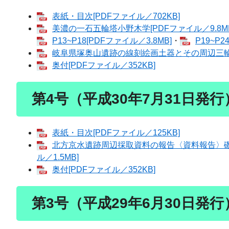
表紙・目次[PDFファイル／702KB]
美濃の一石五輪塔小野木学[PDFファイル／9.8MB
P13~P18[PDFファイル／3.8MB]
・
P19~P2
岐阜県塚奥山遺跡の線刻絵画土器とその周辺三輪晃三
奥付[PDFファイル／352KB]
第4号（平成30年7月31日発行
表紙・目次[PDFファイル／125KB]
北方京水遺跡周辺採取資料の報告〈資料報告〉磯
ル／1.5MB]
奥付[PDFファイル／352KB]
第3号（平成29年6月30日発行