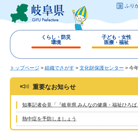
ペ
メ
ふり
ー
ニ
ジ
ュ
の
ー
先
を
くらし・防災
子ども・女性
頭
飛
環境
医療・福祉
で
ば
閉
閉
す
し
じ
じ
。
て
る
る
トップページ
>
組織でさがす
>
文化財保護センター
>
今
本
文
へ
重要なお知らせ
知事記者会見「『岐阜県 みんなの健康・福祉ひろば
熱中症を予防しましょう