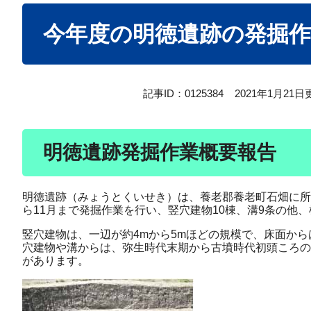
本
今年度の明徳遺跡の発掘
文
記事ID：0125384
2021年1月21日
明徳遺跡発掘作業概要報告
明徳遺跡（みょうとくいせき）は、養老郡養老町石畑に所
ら11月まで発掘作業を行い、竪穴建物10棟、溝9条の他
竪穴建物は、一辺が約4mから5mほどの規模で、床面か
穴建物や溝からは、弥生時代末期から古墳時代初頭ころの
があります。