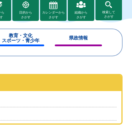
検索して
から
目的から
カレンダーから
組織から
さがす
す
さがす
さがす
さがす
教育・文化
県政情報
スポーツ・青少年
閉
閉
じ
じ
る
る