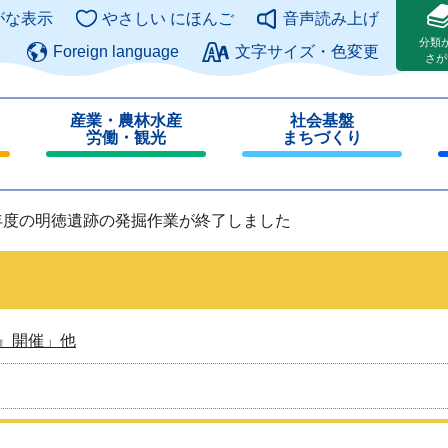
このページの本文へ
がな表示
やさしい にほんご
音声読み上げ
分類
Foreign language
文字サイズ・色変更
さが
産業・農林水産
社会基盤
労働・観光
まちづくり
閉
閉
じ
じ
る
る
年度の明徳遺跡の発掘作業が終了しました
』開催」他