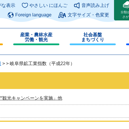
このページの本文へ
がな表示
やさしい にほんご
音声読み上げ
分類
Foreign language
文字サイズ・色変更
さが
産業・農林水産
社会基盤
労働・観光
まちづくり
閉
閉
じ
じ
る
る
報
>
>
岐阜県鉱工業指数（平成22年）
ア観光キャンペーンを実施」他