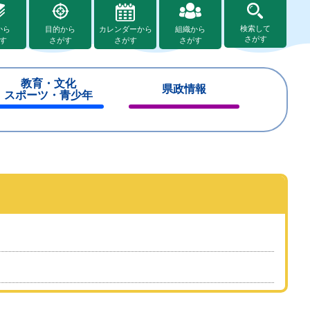
検索して
から
目的から
カレンダーから
組織から
さがす
す
さがす
さがす
さがす
教育・文化
県政情報
スポーツ・青少年
閉
閉
じ
じ
る
る