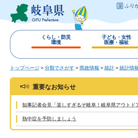
ペ
メ
ふり
ー
ニ
ジ
ュ
の
ー
先
を
くらし・防災
子ども・女性
頭
飛
環境
医療・福祉
で
ば
閉
閉
す
し
じ
じ
。
て
る
る
トップページ
>
分類でさがす
>
県政情報
>
統計
>
統計情
本
文
へ
重要なお知らせ
知事記者会見「楽しすぎるぞ岐阜！岐阜県アウトド
熱中症を予防しましょう