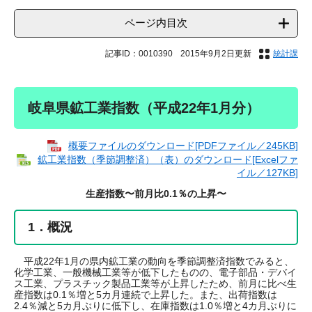
ページ内目次
記事ID：0010390
2015年9月2日更新
統計課
岐阜県鉱工業指数（平成22年1月分）
概要ファイルのダウンロード[PDFファイル／245KB]
鉱工業指数（季節調整済）（表）のダウンロード[Excelファ
イル／127KB]
生産指数〜前月比0.1％の上昇〜
1．概況
平成22年1月の県内鉱工業の動向を季節調整済指数でみると、
化学工業、一般機械工業等が低下したものの、電子部品・デバイ
ス工業、プラスチック製品工業等が上昇したため、前月に比べ生
産指数は0.1％増と5カ月連続で上昇した。また、出荷指数は
2.4％減と5カ月ぶりに低下し、在庫指数は1.0％増と4カ月ぶりに