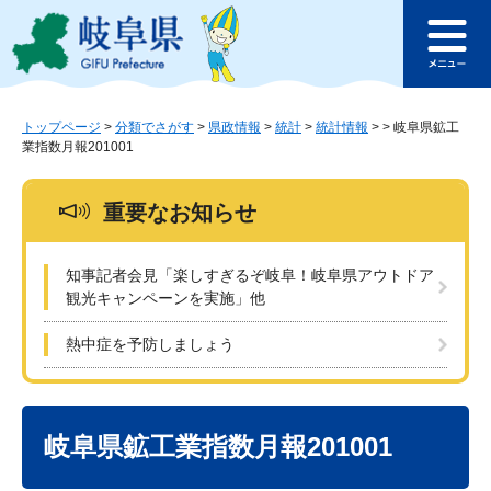
ペ
メ
このページの本文へ
ー
ニ
メ
ジ
ュ
ニ
の
ー
ュ
先
を
ー
頭
飛
トップページ
>
分類でさがす
>
県政情報
>
統計
>
統計情報
>
>
岐阜県鉱工
業指数月報201001
で
ば
す
し
。
て
重要なお知らせ
本
文
へ
知事記者会見「楽しすぎるぞ岐阜！岐阜県アウトドア
観光キャンペーンを実施」他
熱中症を予防しましょう
本
文
岐阜県鉱工業指数月報201001