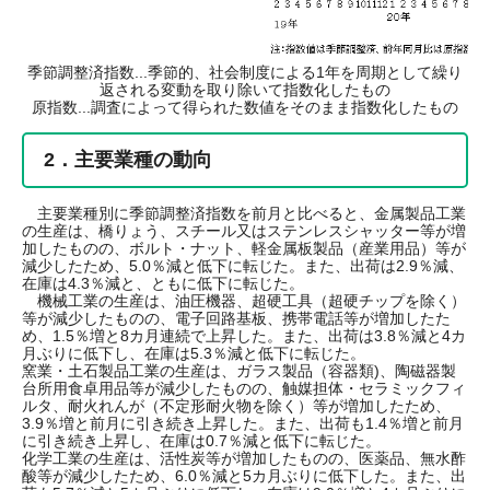
季節調整済指数...季節的、社会制度による1年を周期として繰り
返される変動を取り除いて指数化したもの
原指数...調査によって得られた数値をそのまま指数化したもの
2．主要業種の動向
主要業種別に季節調整済指数を前月と比べると、金属製品工業
の生産は、橋りょう、スチール又はステンレスシャッター等が増
加したものの、ボルト・ナット、軽金属板製品（産業用品）等が
減少したため、5.0％減と低下に転じた。また、出荷は2.9％減、
在庫は4.3％減と、ともに低下に転じた。
機械工業の生産は、油圧機器、超硬工具（超硬チップを除く）
等が減少したものの、電子回路基板、携帯電話等が増加したた
め、1.5％増と8カ月連続で上昇した。また、出荷は3.8％減と4カ
月ぶりに低下し、在庫は5.3％減と低下に転じた。
窯業・土石製品工業の生産は、ガラス製品（容器類)、陶磁器製
台所用食卓用品等が減少したものの、触媒担体・セラミックフィ
ルタ、耐火れんが（不定形耐火物を除く）等が増加したため、
3.9％増と前月に引き続き上昇した。また、出荷も1.4％増と前月
に引き続き上昇し、在庫は0.7％減と低下に転じた。
化学工業の生産は、活性炭等が増加したものの、医薬品、無水酢
酸等が減少したため、6.0％減と5カ月ぶりに低下した。また、出