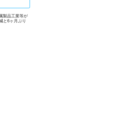
金属製品工業等が
減と6ヶ月ぶり