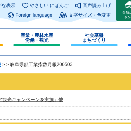
このページの本文へ
がな表示
やさしい にほんご
音声読み上げ
分類
Foreign language
文字サイズ・色変更
さが
産業・農林水産
社会基盤
労働・観光
まちづくり
閉
閉
じ
じ
る
る
報
>
>
岐阜県鉱工業指数月報200503
ア観光キャンペーンを実施」他