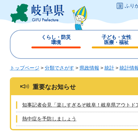
ペ
メ
ふり
ー
ニ
ジ
ュ
の
ー
先
を
くらし・防災
子ども・女性
頭
飛
環境
医療・福祉
で
ば
閉
閉
す
し
じ
じ
。
て
る
る
トップページ
>
分類でさがす
>
県政情報
>
統計
>
統計情
本
文
へ
重要なお知らせ
知事記者会見「楽しすぎるぞ岐阜！岐阜県アウトド
熱中症を予防しましょう