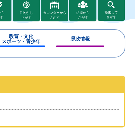
検索して
から
目的から
カレンダーから
組織から
さがす
す
さがす
さがす
さがす
教育・文化
県政情報
スポーツ・青少年
閉
閉
じ
じ
る
る