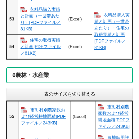
衣料品購入実績
衣料品購入実
と計画（一世帯あた
53
(Excel)
績と計画（一世帯
り）[PDFファイル／
あたり）・住宅の
81KB]
取得実績と計画
住宅の取得実績
[PDFファイル／
54
(Excel)
と計画[PDFファイル
81KB]
／81KB]
6
農林・水産業
表のサイズを切り替える
市町村別農
市町村別農家数お
家数および経営
55
(Excel)
よび経営耕地面積[PDF
耕地面積[PDFフ
ファイル／243KB]
ァイル／243KB]
農地転用許