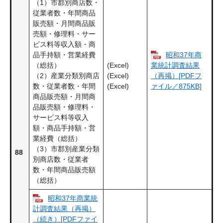
（1）市郡別商店数・
従業者数・年間商品
販売額・月間商品販
売額・修理料・サー
ビス料等収入額・商
昭和37年商
品手持額・営業経費
(Excel)
（総括）
業統計調査結果
(Excel)
（2）産業分類別商店
（再掲）[PDFフ
(Excel)
数・従業者数・年間
ァイル／875KB]
商品販売額・月間商
品販売額・修理料・
サービス料等収入
額・商品手持額・営
業経費（総括）
（3）市郡別産業分類
88
別商店数・従業者
数・年間商品販売額
（総括）
昭和37年商業統
計調査結果（再掲）
（続き）[PDFファイ