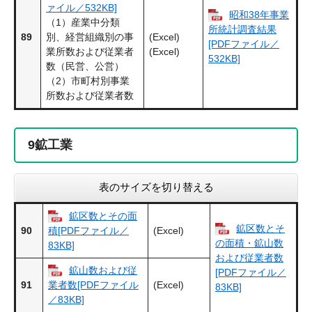
ァイル／532KB]
昭和38年事業
（1）産業中分類
所統計調査結果
89
(Excel)
別、経営組織別の事
[PDFファイル／
(Excel)
業所数および従業者
532KB]
数（民営、公営）
（2）市町村別事業
所数および従業者数
9
鉱工業
表のサイズを切り替える
鉱区数とその面
鉱区数とそ
90
(Excel)
積[PDFファイル／
の面積・鉱山数
83KB]
および従業者数
鉱山数および従
[PDFファイル／
91
(Excel)
業者数[PDFファイル
83KB]
／83KB]