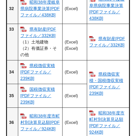
昭和38年度岐阜
阜県病院事業決算
32
(Excel)
県病院事業決算[PDF
[PDFファイル／
ファイル／438KB]
438KB]
33
県有財産[PDF
ファイル／332KB]
県有財産[PDF
(Excel)
（1）土地建物
ファイル／332KB]
(Excel)
（2）有価証券・そ
の他
県税徴収実積
34
(Excel)
[PDFファイル／
県税徴収実
239KB]
積・国税徴収実積
[PDFファイル／
国税徴収実積
239KB]
35
(Excel)
[PDFファイル／
239KB]
昭和38年度市
昭和38年度市町
町村別決算見込額
36
(Excel)
村別決算見込額[PDF
[PDFファイル／
ファイル／924KB]
924KB]