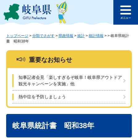
ペ
メ
このページの本文へ
ー
ニ
メ
ジ
ュ
ニ
の
ー
ュ
先
を
ー
頭
飛
トップページ
>
分類でさがす
>
県政情報
>
統計
>
統計情報
>
>
岐阜県統計
書 昭和38年
で
ば
す
し
。
て
重要なお知らせ
本
文
へ
知事記者会見「楽しすぎるぞ岐阜！岐阜県アウトドア
観光キャンペーンを実施」他
熱中症を予防しましょう
本
文
岐阜県統計書 昭和38年