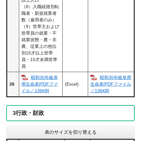
（8）入職経路別転
職者・新規就業者
数（雇用者のみ）
（9）世帯主および
世帯員の就業・不
就業状態・農・非
農、従業上の他位
別15才以上世帯
員・15才未満世帯
員
昭和35年岐阜
昭和35年岐阜県
26
(Excel)
県生命表[PDFファ
生命表[PDFファイル
イル／136KB]
／136KB]
3
行政・財政
表のサイズを切り替える