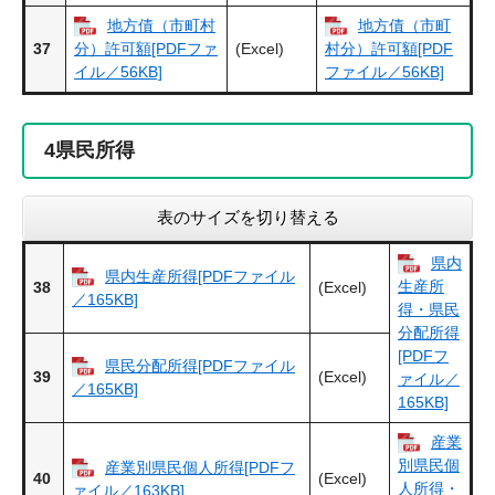
地方債（市町村
地方債（市町
37
(Excel)
分）許可額[PDFファ
村分）許可額[PDF
イル／56KB]
ファイル／56KB]
4
県民所得
表のサイズを切り替える
県内
県内生産所得[PDFファイル
生産所
38
(Excel)
／165KB]
得・県民
分配所得
[PDFフ
県民分配所得[PDFファイル
39
(Excel)
ァイル／
／165KB]
165KB]
産業
別県民個
産業別県民個人所得[PDFフ
40
(Excel)
人所得・
ァイル／163KB]