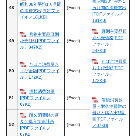
帯昭和38年平均1
昭和38年平均1ヵ月間
48
(Excel)
ヵ月間の消費支出
の消費支出[PDFファ
[PDFファイル／
イル／181KB]
181KB]
月別主要品目
月別主要品目別
別小売価格[PDF
49
(Excel)
小売価格[PDFファイ
ファイル／
ル／347KB]
347KB]
たばこ消費量
たばこ消費量お
および金額[PDF
50
(Excel)
よび金額[PDFファイ
ファイル／
ル／172KB]
172KB]
酒類消費数量
51
(Excel)
[PDFファイル／
酒類消費数
87KB]
量・耐久消費財の
普及と購入実績計
耐久消費財の普
画[PDFファイル
及と購入実績計画
52
(Excel)
／87KB]
[PDFファイル／
87KB]