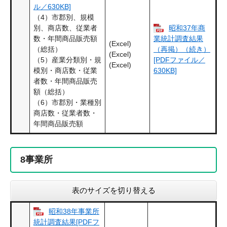
ル／630KB]
（4）市郡別、規模
昭和37年商
別、商店数、従業者
数・年間商品販売額
業統計調査結果
(Excel)
（総括）
（再掲）（続き）
(Excel)
（5）産業分類別・規
[PDFファイル／
(Excel)
模別・商店数・従業
630KB]
者数・年間商品販売
額（総括）
（6）市郡別・業種別
商店数・従業者数・
年間商品販売額
8
事業所
表のサイズを切り替える
昭和38年事業所
統計調査結果[PDFフ