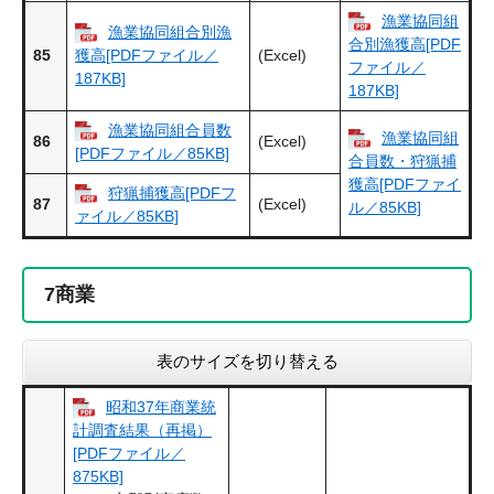
漁業協同組
漁業協同組合別漁
合別漁獲高[PDF
85
(Excel)
獲高[PDFファイル／
ファイル／
187KB]
187KB]
漁業協同組合員数
漁業協同組
86
(Excel)
[PDFファイル／85KB]
合員数・狩猟捕
獲高[PDFファイ
狩猟捕獲高[PDFフ
87
(Excel)
ル／85KB]
ァイル／85KB]
7
商業
表のサイズを切り替える
昭和37年商業統
計調査結果（再掲）
[PDFファイル／
875KB]