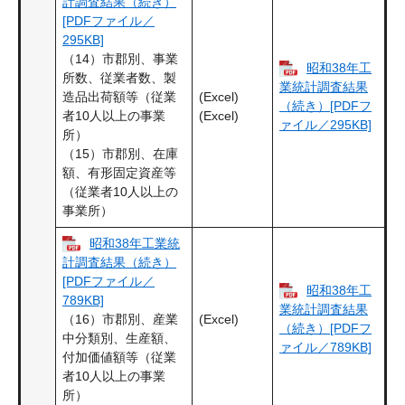
計調査結果（続き）
[PDFファイル／
295KB]
（14）市郡別、事業
昭和38年工
所数、従業者数、製
業統計調査結果
(Excel)
造品出荷額等（従業
（続き）[PDFフ
(Excel)
者10人以上の事業
ァイル／295KB]
所）
（15）市郡別、在庫
額、有形固定資産等
（従業者10人以上の
事業所）
昭和38年工業統
計調査結果（続き）
[PDFファイル／
昭和38年工
789KB]
業統計調査結果
(Excel)
（16）市郡別、産業
（続き）[PDFフ
中分類別、生産額、
ァイル／789KB]
付加価値額等（従業
者10人以上の事業
所）