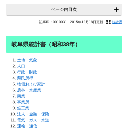
ページ内目次
記事ID：0010031
2015年12月18日更新
統計課
岐阜県統計書（昭和38年）
土地・気象
人口
行政・財政
県民所得
物価および家計
農林・水産業
商業
事業所
鉱工業
法人・金融・保険
電気・ガス・水道
運輸・通信