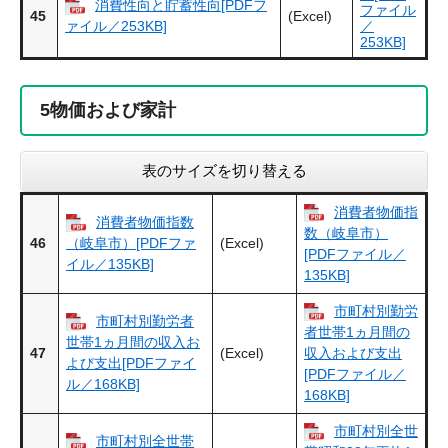
消費性向と貯蓄性向[PDFフ
ファイル
45
(Excel)
／
ァイル／253KB]
253KB]
5
物価および家計
表のサイズを切り替える
消費者物価指
消費者物価指数
数（岐阜市）
46
(Excel)
（岐阜市）[PDFファ
[PDFファイル／
イル／135KB]
135KB]
市町村別勤労
市町村別勤労者
者世帯1ヵ月間の
世帯1ヵ月間の収入お
47
(Excel)
収入および支出
よび支出[PDFファイ
[PDFファイル／
ル／168KB]
168KB]
市町村別全世
市町村別全世帯