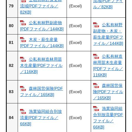
流域[PDFファイ
79
(Excel)
流域[PDFファイル／
ル／82KB]
82KB]
公私有林野副産物
公私有林野
80
(Excel)
[PDFファイル／144KB]
副産物・木炭・
薪生産量[PDFフ
木炭・薪生産量
81
(Excel)
ァイル／144KB]
[PDFファイル／144KB]
公私有林造
公私有林造林用苗
林用苗木生産量
82
(Excel)
木生産量[PDFファイル
[PDFファイル／
／116KB]
116KB]
森林国営保
森林国営保険[PDF
83
(Excel)
険[PDFファイル
ファイル／165KB]
／165KB]
漁業協同組
漁業協同組合別放
合別放流量[PDF
84
(Excel)
流量[PDFファイル／
ファイル／
66KB]
66KB]