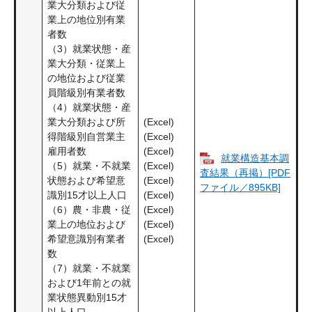
業大分類および従
業上の地位別有業
者数
（3）就業状態・産
業大分類・従業上
の地位および従業
員階級別有業者数
（4）就業状態・産
(Excel)
業大分類および所
(Excel)
得階級別自営業主
(Excel)
雇用者数
就業構造基本調
(Excel)
（5）就業・不就業
査結果（再掲）[PDF
(Excel)
状態および希望意
ファイル／895KB]
(Excel)
識別15才以上人口
(Excel)
（6）農・非農・従
(Excel)
業上の地位および
(Excel)
希望意識別有業者
数
（7）就業・不就業
および1年前との就
業状態異動別15才
以上人口