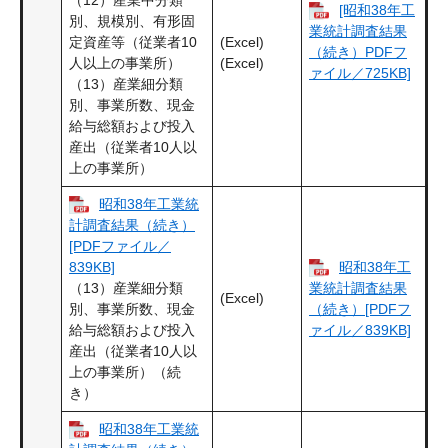
[昭和38年工
別、規模別、有形固
業統計調査結果
(Excel)
定資産等（従業者10
（続き）PDFフ
(Excel)
人以上の事業所）
ァイル／725KB]
（13）産業細分類
別、事業所数、現金
給与総額および投入
産出（従業者10人以
上の事業所）
昭和38年工業統
計調査結果（続き）
[PDFファイル／
昭和38年工
839KB]
（13）産業細分類
業統計調査結果
(Excel)
別、事業所数、現金
（続き）[PDFフ
給与総額および投入
ァイル／839KB]
産出（従業者10人以
上の事業所）（続
き）
昭和38年工業統