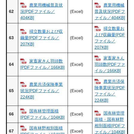
農業用機械普及状
農業用機械
62
(Excel)
況[PDFファイル／
普及状況[PDFフ
404KB]
ァイル／404KB]
掃立数量お
掃立数量および収
よび収繭量[PDF
63
(Excel)
繭量[PDFファイル／
ファイル／
207KB]
207KB]
家畜家きん
家畜家きん羽頭数
64
(Excel)
羽頭数[PDFファ
[PDFファイル／166KB]
イル／166KB]
農業共済保
農業共済保険事業
険事業状況[PDF
65
(Excel)
状況[PDFファイル／
ファイル／
224KB]
224KB]
国有林管理面積
国有林管理
66
(Excel)
[PDFファイル／104KB]
面積・国有林野
相別面積[PDFフ
国有林野相別面積
67
(Excel)
ァイル／104KB]