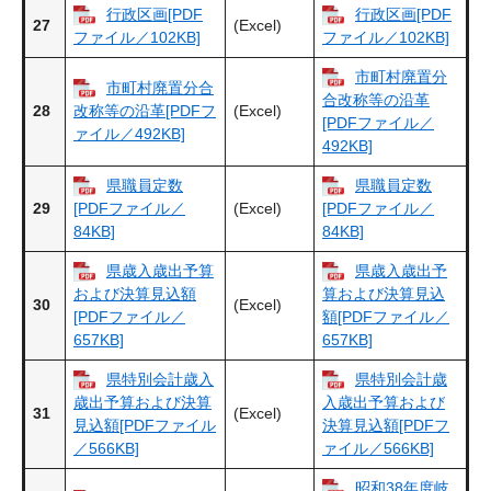
行政区画[PDF
行政区画[PDF
27
(Excel)
ファイル／102KB]
ファイル／102KB]
市町村廃置分
市町村廃置分合
合改称等の沿革
28
(Excel)
改称等の沿革[PDFフ
[PDFファイル／
ァイル／492KB]
492KB]
県職員定数
県職員定数
29
(Excel)
[PDFファイル／
[PDFファイル／
84KB]
84KB]
県歳入歳出予算
県歳入歳出予
および決算見込額
算および決算見込
30
(Excel)
[PDFファイル／
額[PDFファイル／
657KB]
657KB]
県特別会計歳入
県特別会計歳
歳出予算および決算
入歳出予算および
31
(Excel)
見込額[PDFファイル
決算見込額[PDFフ
／566KB]
ァイル／566KB]
昭和38年度岐