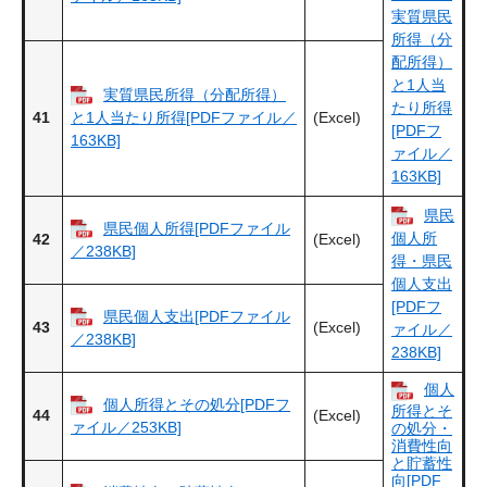
実質県民
所得（分
配所得）
と1人当
実質県民所得（分配所得）
たり所得
41
(Excel)
と1人当たり所得[PDFファイル／
[PDFフ
163KB]
ァイル／
163KB]
県民
県民個人所得[PDFファイル
個人所
42
(Excel)
／238KB]
得・県民
個人支出
[PDFフ
県民個人支出[PDFファイル
43
(Excel)
ァイル／
／238KB]
238KB]
個人
個人所得とその処分[PDFフ
所得とそ
44
(Excel)
ァイル／253KB]
の処分・
消費性向
と貯蓄性
向[PDF