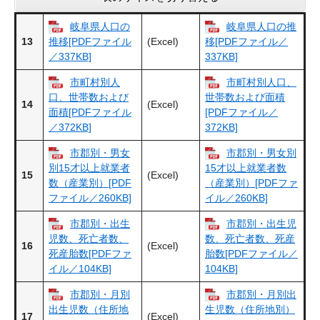
岐阜県人口の
岐阜県人口の推
13
(Excel)
推移[PDFファイル
移[PDFファイル／
／337KB]
337KB]
市町村別人
市町村別人口、
口、世帯数および
世帯数および面積
14
(Excel)
面積[PDFファイル
[PDFファイル／
／372KB]
372KB]
市郡別・男女
市郡別・男女別
別15才以上就業者
15才以上就業者数
15
(Excel)
数（産業別）[PDF
（産業別）[PDFファ
ファイル／260KB]
イル／260KB]
市郡別・出生
市郡別・出生児
児数、死亡者数、
数、死亡者数、死産
16
(Excel)
死産胎数[PDFファ
胎数[PDFファイル／
イル／104KB]
104KB]
市郡別・月別
市郡別・月別出
出生児数（住所地
生児数（住所地別）
17
(Excel)