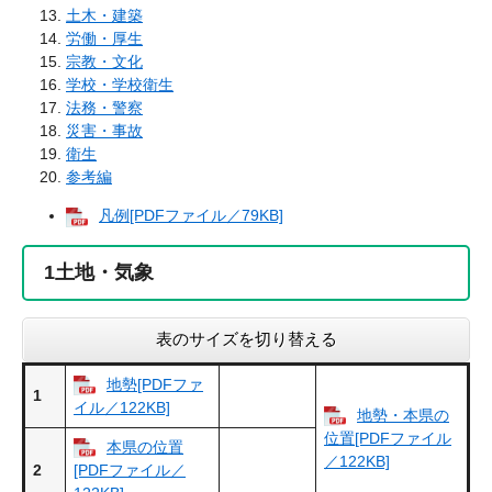
土木・建築
労働・厚生
宗教・文化
学校・学校衛生
法務・警察
災害・事故
衛生
参考編
凡例[PDFファイル／79KB]
1
土地・気象
表のサイズを切り替える
地勢[PDFファ
1
イル／122KB]
地勢・本県の
位置[PDFファイル
本県の位置
／122KB]
2
[PDFファイル／