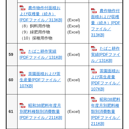
農作物作付面積お
農作物作付
よび収穫量（続き）
面積および収穫
(Excel)
[PDFファイル／313KB]
量（続き）[PDF
(Excel)
（8）飼料用作物
ファイル／
(Excel)
（9）緑肥用作物
313KB]
（10）採種用作物
たばこ耕作
たばこ耕作実績
59
(Excel)
実績[PDFファイ
[PDFファイル／131KB]
ル／131KB]
茶園面積お
茶園面積および茶
よび茶生産量
60
(Excel)
生産量[PDFファイル／
[PDFファイル／
107KB]
107KB]
昭和38肥料
昭和38肥料年度月
年度月別肥料種
61
(Excel)
別肥料種類別消費数量
類別消費数量
[PDFファイル／211KB]
[PDFファイル／
211KB]