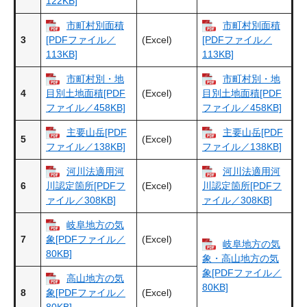
122KB]
市町村別面積
市町村別面積
3
(Excel)
[PDFファイル／
[PDFファイル／
113KB]
113KB]
市町村別・地
市町村別・地
4
(Excel)
目別土地面積[PDF
目別土地面積[PDF
ファイル／458KB]
ファイル／458KB]
主要山岳[PDF
主要山岳[PDF
5
(Excel)
ファイル／138KB]
ファイル／138KB]
河川法適用河
河川法適用河
6
(Excel)
川認定箇所[PDFフ
川認定箇所[PDFフ
ァイル／308KB]
ァイル／308KB]
岐阜地方の気
7
(Excel)
象[PDFファイル／
岐阜地方の気
80KB]
象・高山地方の気
象[PDFファイル／
高山地方の気
80KB]
8
(Excel)
象[PDFファイル／
80KB]