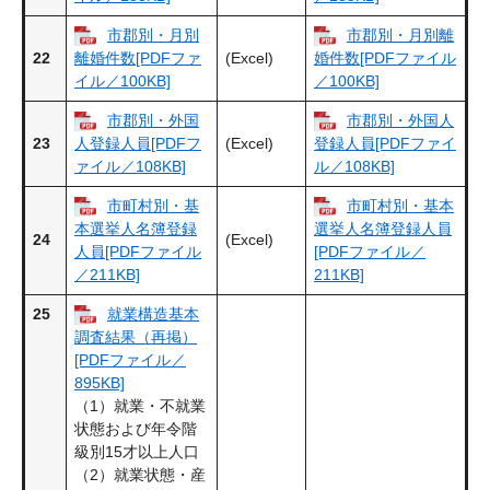
市郡別・月別
市郡別・月別離
22
(Excel)
離婚件数[PDFファ
婚件数[PDFファイル
イル／100KB]
／100KB]
市郡別・外国
市郡別・外国人
23
(Excel)
人登録人員[PDFフ
登録人員[PDFファイ
ァイル／108KB]
ル／108KB]
市町村別・基
市町村別・基本
本選挙人名簿登録
選挙人名簿登録人員
24
(Excel)
人員[PDFファイル
[PDFファイル／
／211KB]
211KB]
25
就業構造基本
調査結果（再掲）
[PDFファイル／
895KB]
（1）就業・不就業
状態および年令階
級別15才以上人口
（2）就業状態・産