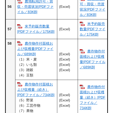
農地転用許可・買
可・買収・売渡
56
(Excel)
収・売渡状況[PDFファ
状況[PDFファイ
イル／83KB]
ル／83KB]
米予約販売
米予約販売数量
57
(Excel)
数量[PDFファイ
[PDFファイル／175KB]
ル／175KB]
58
農作物作付面積お
よび収穫量[PDFファイ
農作物作付
(Excel)
ル／689KB]
面積および収穫
(Excel)
（1）米・麦
量[PDFファイル
(Excel)
（2）いも類
／689KB]
(Excel)
（3）雑穀
（4）豆類
農作物作付面積お
農作物作付
よび収穫量（続き）
面積および収穫
(Excel)
[PDFファイル／734KB]
量（続き）[PDF
(Excel)
（5）野菜
ファイル／
(Excel)
（6）工芸作物
734KB]
（7）果物