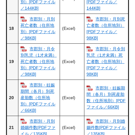
別）[PDFファイル
[PDFファイル／
／144KB]
144KB]
市郡別・月別
市郡別・月別死
死亡者数（住所地
亡者数（住所地別）
18
(Excel)
別）[PDFファイル
[PDFファイル／
／98KB]
98KB]
市郡別・月令
市郡別・月令別
別乳児（1才未満）
乳児（1才未満）死
19
(Excel)
死亡者数（住所地
亡者数（住所地別）
別）[PDFファイル
[PDFファイル／
／98KB]
98KB]
市郡別・妊娠
市郡別・妊娠期
期間（各月）別死
間（各月）別死産胎
20
(Excel)
産胎数（住所地
数（住所地別）[PDF
別）[PDFファイル
ファイル／66KB]
／66KB]
市郡別・月別
市郡別・月別婚
21
(Excel)
婚姻件数[PDFファ
姻件数[PDFファイル
イル／135KB]
／135KB]