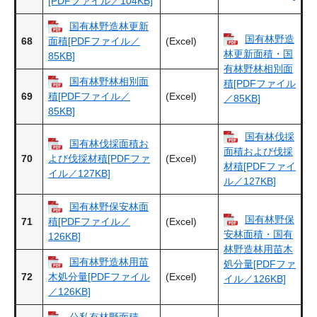
[PDFファイル／104KB]
国有林野造林更新
国有林野造
68
(Excel)
面積[PDFファイル／
林更新面積・国
85KB]
有林野林相別面
国有林野林相別面
積[PDFファイル
69
(Excel)
積[PDFファイル／
／85KB]
85KB]
国有林伐採
国有林伐採面積お
面積および伐採
70
(Excel)
よび伐採材積[PDFファ
材積[PDFファイ
イル／127KB]
ル／127KB]
国有林野保安林面
国有林野保
71
(Excel)
積[PDFファイル／
安林面積・国有
126KB]
林野造林用苗木
国有林野造林用苗
処分量[PDFファ
72
(Excel)
木処分量[PDFファイル
イル／126KB]
／126KB]
公私有林野面積