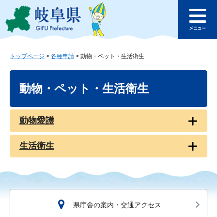
ペ
メ
このページの本文へ
ー
ニ
メ
ジ
ュ
ニ
の
ー
ュ
先
を
ー
頭
飛
トップページ
>
各種申請
>
動物・ペット・生活衛生
で
ば
本
す
し
文
動物・ペット・生活衛生
。
て
本
文
へ
動物愛護
生活衛生
県庁舎の案内・交通アクセス