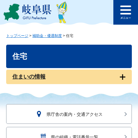
ペ
メ
このページの本文へ
ー
ニ
メ
ジ
ュ
ニ
の
ー
ュ
先
を
ー
頭
飛
トップページ
>
補助金・優遇制度
>
住宅
で
ば
本
す
し
文
住宅
。
て
本
文
へ
住まいの情報
県庁舎の案内・交通アクセス
県の組織・電話番号一覧