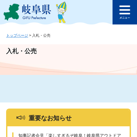
ペ
メ
このページの本文へ
ー
ニ
メ
ジ
ュ
ニ
の
ー
ュ
先
を
ー
頭
飛
トップページ
>
入札・公売
で
ば
す
し
入札・公売
。
て
本
文
へ
重要なお知らせ
知事記者会見「楽しすぎるぞ岐阜！岐阜県アウトドア