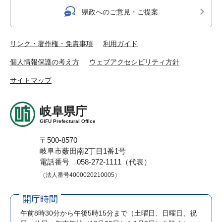
県政へのご意見・ご提案
リンク・著作権・免責事項
利用ガイド
個人情報保護の考え方
ウェブアクセシビリティ方針
サイトマップ
岐阜県庁
GIFU Prefectural Office
〒500-8570
岐阜市薮田南2丁目1番1号
電話番号 058-272-1111（代表）
（法人番号4000020210005）
開庁時間
午前8時30分から午後5時15分まで
（土曜日、日曜日、祝