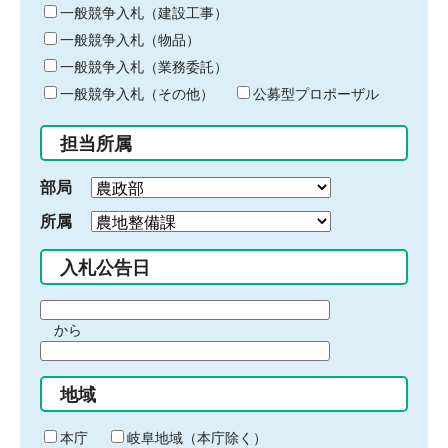
キ
一般競争入札（建設工事）
ー
一般競争入札（物品）
ワ
一般競争入札（業務委託）
ー
ド
一般競争入札（その他）
公募型プロポーザル
を
入
担当所属
力
部局
所属
入札公告日
期
から
間
期
の
間
始
地域
の
ま
終
り
わ
本庁
岐阜地域（本庁除く）