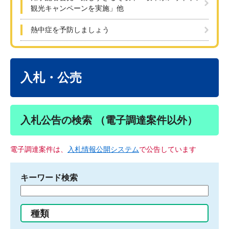
観光キャンペーンを実施」他
熱中症を予防しましょう
本
文
入札・公売
入札公告の検索 （電子調達案件以外）
電子調達案件は、
入札情報公開システム
で公告しています
キーワード検索
検
索
す
種類
る