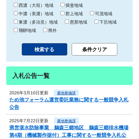
り
西濃（大垣）地域
揖斐地域
中濃（美濃）地域
郡上地域
可茂地域
東濃（多治見）地域
恵那地域
下呂地域
飛騨地域
県外
入札公告一覧
2026年3月10日更新
農地整備課
ため池フォーラム運営委託業務に関する一般競争入札
公告
2025年7月22日更新
農地整備課
県営湛水防除事業 鵜森三郷地区 鵜森三郷排水機場
第4期（機械製作据付）工事に関する一般競争入札公