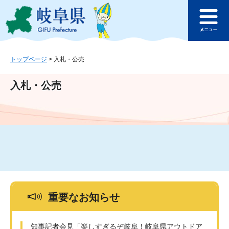
ペ
メ
このページの本文へ
ー
ニ
メ
ジ
ュ
ニ
の
ー
ュ
先
を
ー
頭
飛
トップページ
>
入札・公売
で
ば
す
し
入札・公売
。
て
本
文
へ
重要なお知らせ
知事記者会見「楽しすぎるぞ岐阜！岐阜県アウトドア