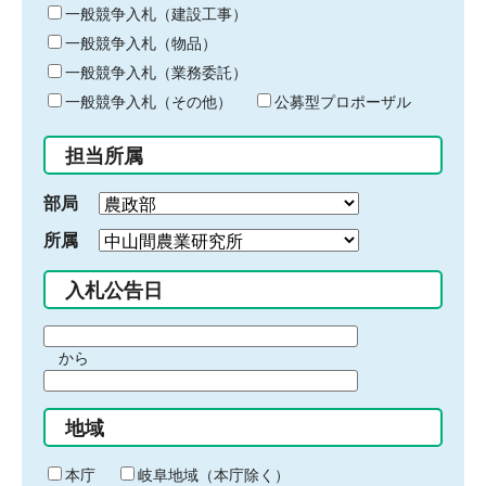
キ
一般競争入札（建設工事）
ー
一般競争入札（物品）
ワ
一般競争入札（業務委託）
ー
ド
一般競争入札（その他）
公募型プロポーザル
を
入
担当所属
力
部局
所属
入札公告日
期
から
間
期
の
間
始
地域
の
ま
終
り
わ
本庁
岐阜地域（本庁除く）