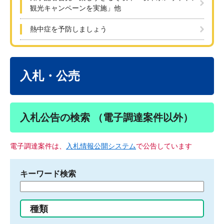
観光キャンペーンを実施」他
熱中症を予防しましょう
本
文
入札・公売
入札公告の検索 （電子調達案件以外）
電子調達案件は、
入札情報公開システム
で公告しています
キーワード検索
検
索
す
種類
る