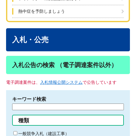
熱中症を予防しましょう
本
文
入札・公売
入札公告の検索 （電子調達案件以外）
電子調達案件は、
入札情報公開システム
で公告しています
キーワード検索
検
索
す
種類
る
キ
一般競争入札（建設工事）