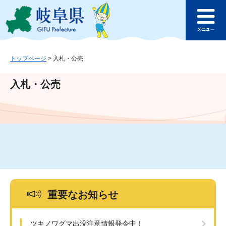
ペ
メ
このページの本文へ
ー
ニ
メ
ジ
ュ
ニ
の
ー
ュ
先
を
ー
頭
飛
トップページ
>
入札・公売
で
ば
す
し
入札・公売
。
て
本
文
へ
重要なお知らせ
ツキノワグマ出没注意情報発令中！