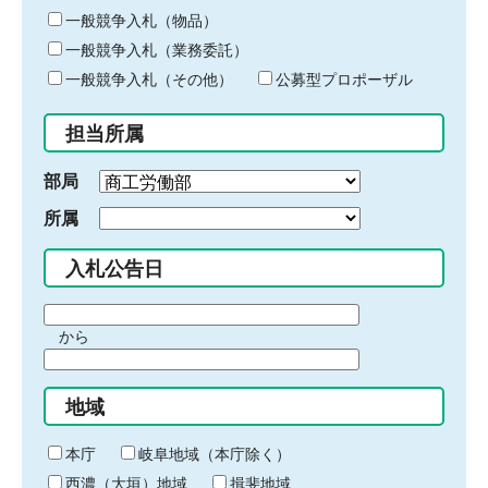
ー
一般競争入札（物品）
ワ
一般競争入札（業務委託）
ー
ド
一般競争入札（その他）
公募型プロポーザル
を
入
担当所属
力
部局
所属
入札公告日
期
から
間
期
の
間
始
地域
の
ま
終
り
わ
本庁
岐阜地域（本庁除く）
り
西濃（大垣）地域
揖斐地域