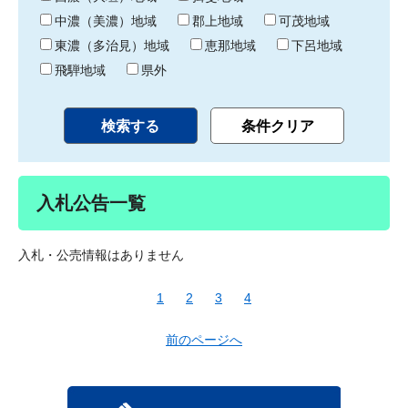
中濃（美濃）地域
郡上地域
可茂地域
東濃（多治見）地域
恵那地域
下呂地域
飛騨地域
県外
入札公告一覧
入札・公売情報はありません
1
2
3
4
前のページへ