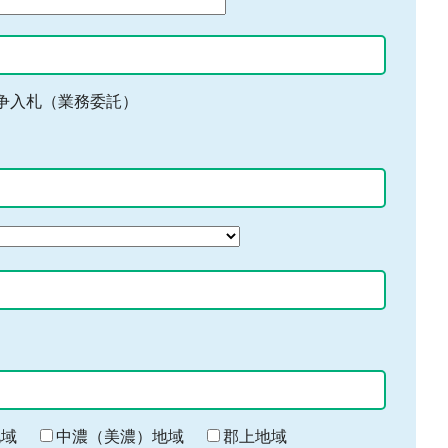
争入札（業務委託）
地域
中濃（美濃）地域
郡上地域