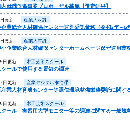
県内就職促進事業プロポーザル募集【選定結果】
8日更新
産業人材課
小企業総合人材確保センター運営委託業務（令和3年～5
8日更新
産業人材課
中小企業総合人材確保センターホームページ保守運用業務
25日更新
木工芸術スクール
スクールで使用する電気の調達
月7日更新
産業デジタル推進課
長産業人材育成センター等通信環境整備業務委託に関す
月6日更新
木工芸術スクール
スクール 実習用大型モニター等の調達に関する一般競