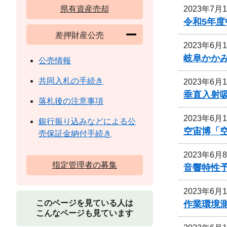
2023年7月
県有資産売却
令和5年
差押財産公売
2023年6月
岐阜かか
公売情報
共同入札の手続き
2023年6月
垂直入射
落札後の注意事項
2023年6月
銀行振り込みなどによる公
空宙博「
売保証金納付手続き
2023年6月
指定管理者の募集
音響特性
2023年6月
このページを見ている人は
作業環境
こんなページも見ています