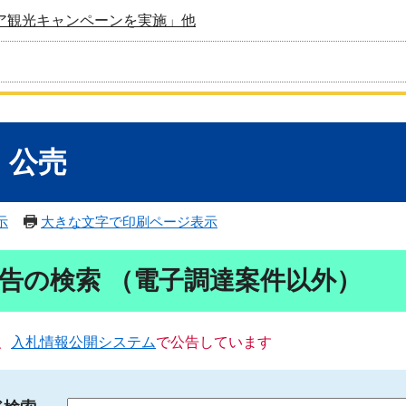
ア観光キャンペーンを実施」他
・公売
示
大きな文字で印刷ページ表示
告の検索 （電子調達案件以外）
、
入札情報公開システム
で公告しています