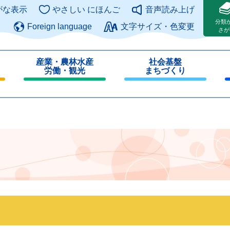
このページの本文へ
がな表示
やさしい にほんご
音声読み上げ
分類
Foreign language
文字サイズ・色変更
さが
産業・農林水産
社会基盤
労働・観光
まちづくり
閉
閉
じ
じ
る
る