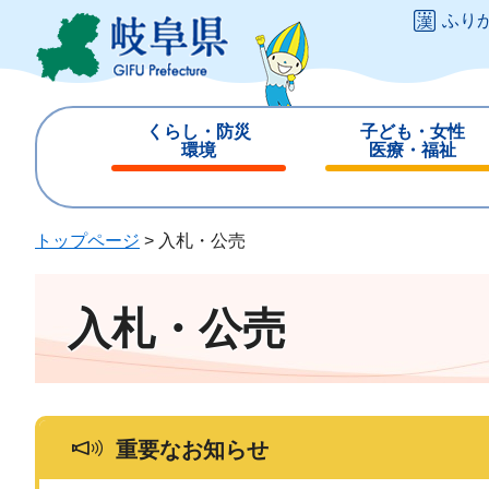
ペ
メ
ふり
ー
ニ
ジ
ュ
の
ー
先
を
くらし・防災
子ども・女性
頭
飛
環境
医療・福祉
で
ば
閉
閉
す
し
じ
じ
。
て
る
る
トップページ
>
入札・公売
本
文
へ
入札・公売
重要なお知らせ