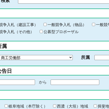
ド検索
検
索
す
る
キ
競争入札（建設工事）
一般競争入札（物品）
一般競
ー
競争入札（その他）
公募型プロポーザル
ワ
ー
所属
ド
を
所属
入
力
公告日
から
期
間
の
終
わ
岐阜地域（本庁除く）
西濃（大垣）地域
揖斐