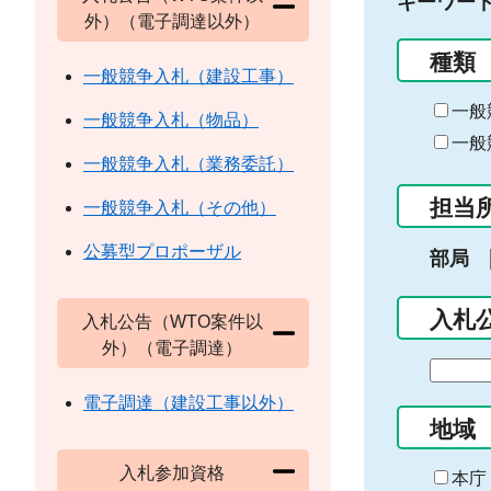
キーワー
外）（電子調達以外）
種類
一般競争入札（建設工事）
一般
一般競争入札（物品）
一般
一般競争入札（業務委託）
担当
一般競争入札（その他）
公募型プロポーザル
部局
入札
入札公告（WTO案件以
外）（電子調達）
期
間
電子調達（建設工事以外）
の
地域
始
入札参加資格
ま
本庁