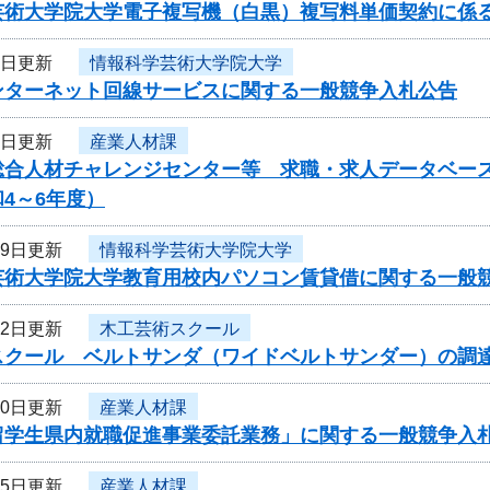
芸術大学院大学電子複写機（白黒）複写料単価契約に係
2日更新
情報科学芸術大学院大学
ンターネット回線サービスに関する一般競争入札公告
8日更新
産業人材課
総合人材チャレンジセンター等 求職・求人データベー
4～6年度）
月9日更新
情報科学芸術大学院大学
芸術大学院大学教育用校内パソコン賃貸借に関する一般
22日更新
木工芸術スクール
スクール ベルトサンダ（ワイドベルトサンダー）の調
30日更新
産業人材課
留学生県内就職促進事業委託業務」に関する一般競争入
25日更新
産業人材課