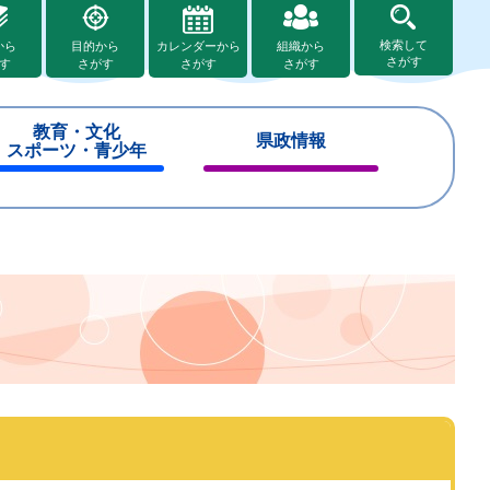
検索して
から
目的から
カレンダーから
組織から
さがす
す
さがす
さがす
さがす
教育・文化
県政情報
スポーツ・青少年
閉
閉
じ
じ
る
る