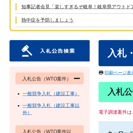
知事記者会見「楽しすぎるぞ岐阜！岐阜県アウトド
熱中症を予防しましょう
本
入札
文
印刷ページ表
入札公告（WTO案件）
入札公
一般競争入札（建設工事）
一般競争入札（建設工事以
電子調達案件は
外）
入札公告（WTO案件以