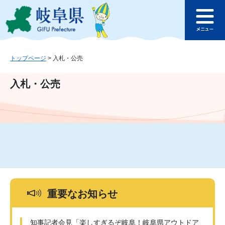
ペ
メ
このページの本文へ
ー
ニ
メ
ジ
ュ
ニ
の
ー
ュ
先
を
ー
頭
飛
トップページ
>
入札・公売
で
ば
す
し
入札・公売
。
て
本
文
へ
重要なお知らせ
知事記者会見「楽しすぎるぞ岐阜！岐阜県アウトドア