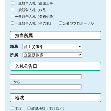
キ
一般競争入札（建設工事）
ー
一般競争入札（物品）
ワ
一般競争入札（業務委託）
ー
ド
一般競争入札（その他）
公募型プロポーザル
を
入
担当所属
力
部局
所属
入札公告日
期
から
間
期
の
間
始
地域
の
ま
終
り
わ
本庁
岐阜地域（本庁除く）