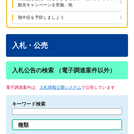
観光キャンペーンを実施」他
熱中症を予防しましょう
本
文
入札・公売
入札公告の検索 （電子調達案件以外）
電子調達案件は、
入札情報公開システム
で公告しています
キーワード検索
検
索
す
種類
る