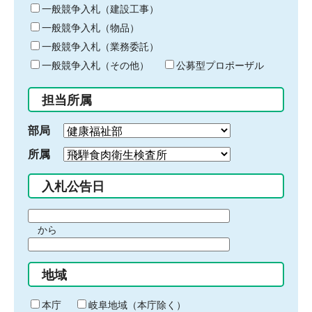
キ
一般競争入札（建設工事）
ー
一般競争入札（物品）
ワ
一般競争入札（業務委託）
ー
ド
一般競争入札（その他）
公募型プロポーザル
を
入
担当所属
力
部局
所属
入札公告日
期
から
間
期
の
間
始
地域
の
ま
終
り
わ
本庁
岐阜地域（本庁除く）