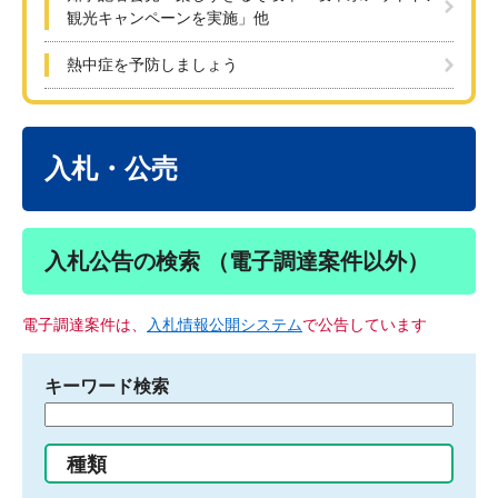
観光キャンペーンを実施」他
熱中症を予防しましょう
本
文
入札・公売
入札公告の検索 （電子調達案件以外）
電子調達案件は、
入札情報公開システム
で公告しています
キーワード検索
検
索
す
種類
る