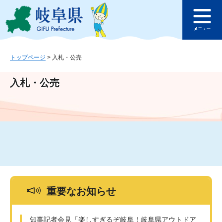
ペ
メ
このページの本文へ
ー
ニ
メ
ジ
ュ
ニ
の
ー
ュ
先
を
ー
頭
飛
トップページ
>
入札・公売
で
ば
す
し
入札・公売
。
て
本
文
へ
重要なお知らせ
知事記者会見「楽しすぎるぞ岐阜！岐阜県アウトドア