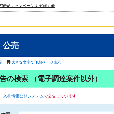
ア観光キャンペーンを実施」他
・公売
示
大きな文字で印刷ページ表示
告の検索 （電子調達案件以外）
、
入札情報公開システム
で公告しています