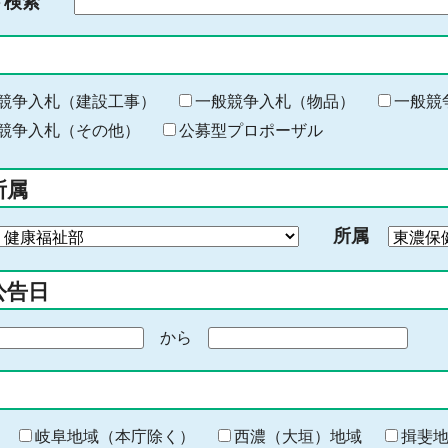
ド検索
検
索
す
る
キ
競争入札（建設工事）
一般競争入札（物品）
一般競
ー
競争入札（その他）
公募型プロポーザル
ワ
ー
所属
ド
を
所属
入
力
公告日
から
期
間
の
終
わ
岐阜地域（本庁除く）
西濃（大垣）地域
揖斐