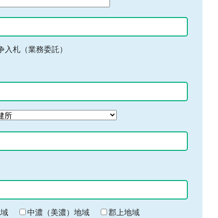
争入札（業務委託）
地域
中濃（美濃）地域
郡上地域