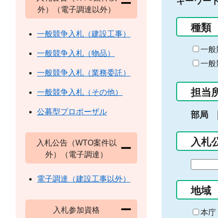
キーワー
外）（電子調達以外）
種類
一般競争入札（建設工事）
一般
一般競争入札（物品）
一般
一般競争入札（業務委託）
担当
一般競争入札（その他）
公募型プロポーザル
部局
入札
入札公告（WTO案件以
外）（電子調達）
期
間
電子調達（建設工事以外）
の
地域
始
入札参加資格
ま
本庁