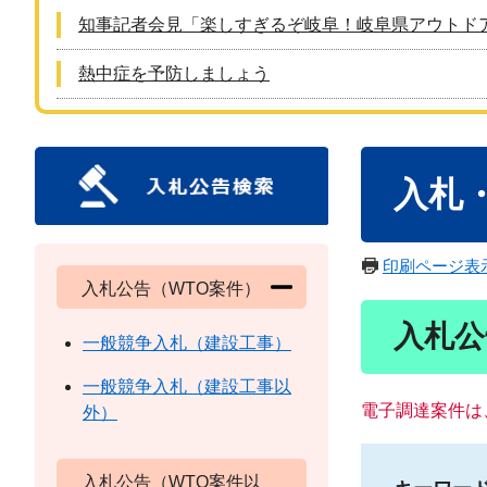
知事記者会見「楽しすぎるぞ岐阜！岐阜県アウトド
熱中症を予防しましょう
本
入札
文
印刷ページ表
入札公告（WTO案件）
入札公
一般競争入札（建設工事）
一般競争入札（建設工事以
電子調達案件は
外）
入札公告（WTO案件以