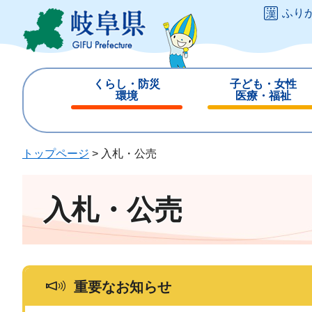
ペ
メ
ふり
ー
ニ
ジ
ュ
の
ー
先
を
くらし・防災
子ども・女性
頭
飛
環境
医療・福祉
で
ば
閉
閉
す
し
じ
じ
。
て
る
る
トップページ
>
入札・公売
本
文
へ
入札・公売
重要なお知らせ