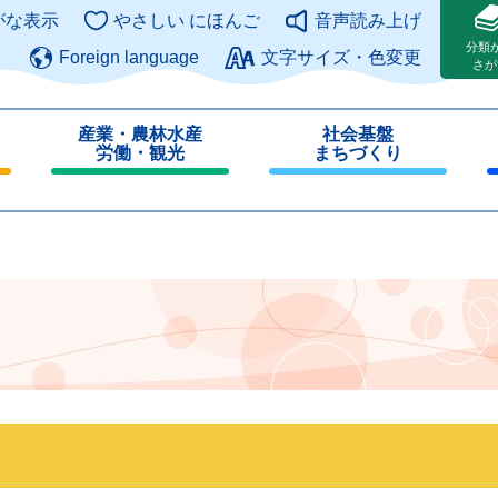
このページの本文へ
がな表示
やさしい にほんご
音声読み上げ
分類
Foreign language
文字サイズ・色変更
さが
産業・農林水産
社会基盤
労働・観光
まちづくり
閉
閉
じ
じ
る
る