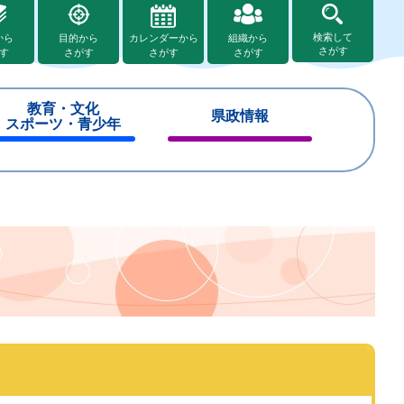
検索して
から
目的から
カレンダーから
組織から
さがす
す
さがす
さがす
さがす
教育・文化
県政情報
スポーツ・青少年
閉
閉
じ
じ
る
る