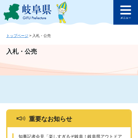
ペ
メ
このページの本文へ
ー
ニ
メ
ジ
ュ
ニ
の
ー
ュ
先
を
ー
頭
飛
トップページ
>
入札・公売
で
ば
す
し
入札・公売
。
て
本
文
へ
重要なお知らせ
知事記者会見「楽しすぎるぞ岐阜！岐阜県アウトドア