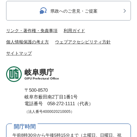
県政へのご意見・ご提案
リンク・著作権・免責事項
利用ガイド
個人情報保護の考え方
ウェブアクセシビリティ方針
サイトマップ
岐阜県庁
GIFU Prefectural Office
〒500-8570
岐阜市薮田南2丁目1番1号
電話番号 058-272-1111（代表）
（法人番号4000020210005）
開庁時間
午前8時30分から午後5時15分まで
（土曜日、日曜日、祝