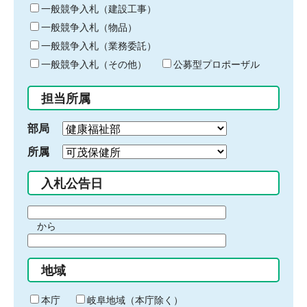
キ
一般競争入札（建設工事）
ー
一般競争入札（物品）
ワ
一般競争入札（業務委託）
ー
ド
一般競争入札（その他）
公募型プロポーザル
を
入
担当所属
力
部局
所属
入札公告日
期
から
間
期
の
間
始
地域
の
ま
終
り
わ
本庁
岐阜地域（本庁除く）