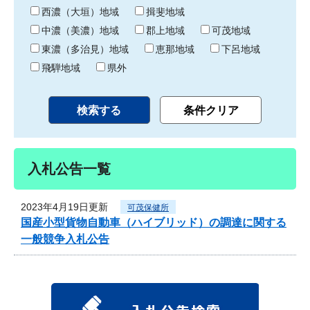
り
西濃（大垣）地域
揖斐地域
中濃（美濃）地域
郡上地域
可茂地域
東濃（多治見）地域
恵那地域
下呂地域
飛騨地域
県外
入札公告一覧
2023年4月19日更新
可茂保健所
国産小型貨物自動車（ハイブリッド）の調達に関する
一般競争入札公告