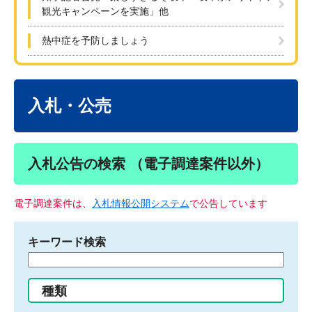
観光キャンペーンを実施」他
熱中症を予防しましょう
本
文
入札・公売
入札公告の検索 （電子調達案件以外）
電子調達案件は、
入札情報公開システム
で公告しています
キーワード検索
検
索
す
種類
る