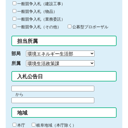
キ
一般競争入札（建設工事）
ー
一般競争入札（物品）
ワ
一般競争入札（業務委託）
ー
ド
一般競争入札（その他）
公募型プロポーザル
を
入
担当所属
力
部局
所属
入札公告日
期
から
間
期
の
間
始
地域
の
ま
終
り
わ
本庁
岐阜地域（本庁除く）