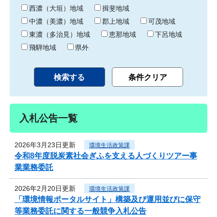
り
西濃（大垣）地域
揖斐地域
中濃（美濃）地域
郡上地域
可茂地域
東濃（多治見）地域
恵那地域
下呂地域
飛騨地域
県外
入札公告一覧
2026年3月23日更新
環境生活政策課
令和8年度脱炭素社会ぎふを支える人づくりツアー事
業業務委託
2026年2月20日更新
環境生活政策課
「環境情報ポータルサイト」構築及び運用並びに保守
等業務委託に関する一般競争入札公告