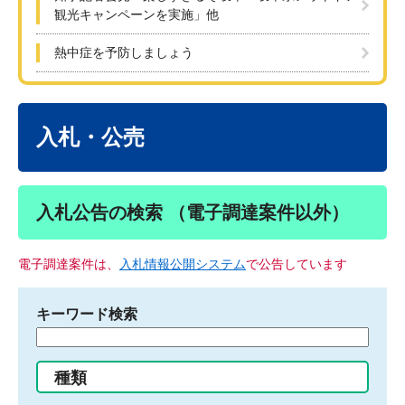
観光キャンペーンを実施」他
熱中症を予防しましょう
本
文
入札・公売
入札公告の検索 （電子調達案件以外）
電子調達案件は、
入札情報公開システム
で公告しています
キーワード検索
検
索
す
種類
る