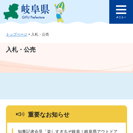
ペ
メ
このページの本文へ
ー
ニ
メ
ジ
ュ
ニ
の
ー
ュ
先
を
ー
頭
飛
トップページ
>
入札・公売
で
ば
す
し
入札・公売
。
て
本
文
へ
重要なお知らせ
知事記者会見「楽しすぎるぞ岐阜！岐阜県アウトドア