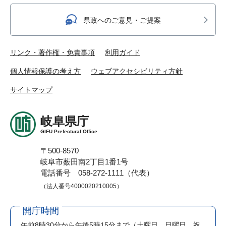
県政へのご意見・ご提案
リンク・著作権・免責事項
利用ガイド
個人情報保護の考え方
ウェブアクセシビリティ方針
サイトマップ
岐阜県庁
GIFU Prefectural Office
〒500-8570
岐阜市薮田南2丁目1番1号
電話番号 058-272-1111（代表）
（法人番号4000020210005）
開庁時間
午前8時30分から午後5時15分まで
（土曜日、日曜日、祝