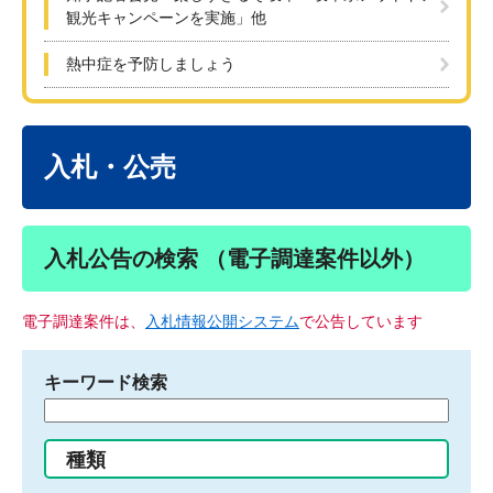
観光キャンペーンを実施」他
熱中症を予防しましょう
本
文
入札・公売
入札公告の検索 （電子調達案件以外）
電子調達案件は、
入札情報公開システム
で公告しています
キーワード検索
検
索
す
種類
る