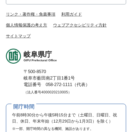
リンク・著作権・免責事項
利用ガイド
個人情報保護の考え方
ウェブアクセシビリティ方針
サイトマップ
岐阜県庁
GIFU Prefectural Office
〒500-8570
岐阜市薮田南2丁目1番1号
電話番号 058-272-1111（代表）
（法人番号4000020210005）
開庁時間
午前8時30分から午後5時15分まで
（土曜日、日曜日、祝
日、休日、年末年始（12月29日から1月3日）を除く）
※一部、開庁時間の異なる機関、施設があります。