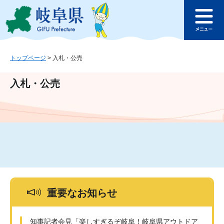
ペ
メ
このページの本文へ
ー
ニ
メ
ジ
ュ
ニ
の
ー
ュ
先
を
ー
頭
飛
トップページ
>
入札・公売
で
ば
す
し
入札・公売
。
て
本
文
へ
重要なお知らせ
知事記者会見「楽しすぎるぞ岐阜！岐阜県アウトドア