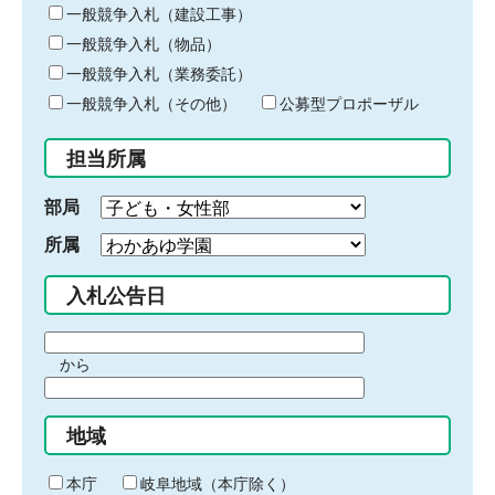
キ
一般競争入札（建設工事）
ー
一般競争入札（物品）
ワ
一般競争入札（業務委託）
ー
ド
一般競争入札（その他）
公募型プロポーザル
を
入
担当所属
力
部局
所属
入札公告日
期
から
間
期
の
間
始
地域
の
ま
終
り
わ
本庁
岐阜地域（本庁除く）