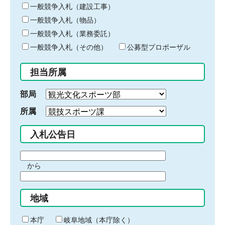
キ
一般競争入札（建設工事）
ー
一般競争入札（物品）
ワ
一般競争入札（業務委託）
ー
ド
一般競争入札（その他）
公募型プロポーザル
を
入
担当所属
力
部局
所属
入札公告日
期
から
間
期
の
間
始
地域
の
ま
終
り
わ
本庁
岐阜地域（本庁除く）