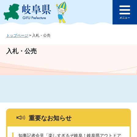
ペ
メ
このページの本文へ
ー
ニ
メ
ジ
ュ
ニ
の
ー
ュ
先
を
ー
頭
飛
トップページ
>
入札・公売
で
ば
す
し
入札・公売
。
て
本
文
へ
重要なお知らせ
知事記者会見「楽しすぎるぞ岐阜！岐阜県アウトドア