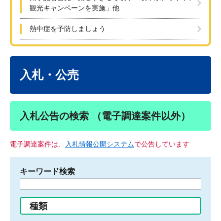
観光キャンペーンを実施」他
熱中症を予防しましょう
本
文
入札・公売
入札公告の検索 （電子調達案件以外）
電子調達案件は、
入札情報公開システム
で公告しています
キーワード検索
検
索
す
種類
る