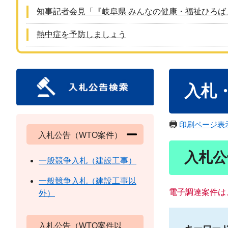
知事記者会見「『岐阜県 みんなの健康・福祉ひろば
熱中症を予防しましょう
本
入札
文
印刷ページ表
入札公告（WTO案件）
入札公
一般競争入札（建設工事）
一般競争入札（建設工事以
電子調達案件は
外）
入札公告（WTO案件以