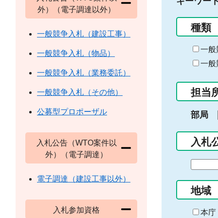
キーワー
外）（電子調達以外）
種類
一般競争入札（建設工事）
一般
一般競争入札（物品）
一般
一般競争入札（業務委託）
担当
一般競争入札（その他）
公募型プロポーザル
部局
入札
入札公告（WTO案件以
外）（電子調達）
期
間
電子調達（建設工事以外）
の
地域
始
入札参加資格
ま
本庁