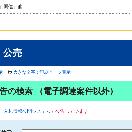
』開催」他
・公売
示
大きな文字で印刷ページ表示
告の検索 （電子調達案件以外）
、
入札情報公開システム
で公告しています