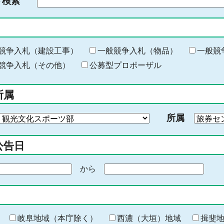
ド検索
検
索
す
る
キ
競争入札（建設工事）
一般競争入札（物品）
一般競
ー
競争入札（その他）
公募型プロポーザル
ワ
ー
所属
ド
を
所属
入
力
公告日
から
期
間
の
終
わ
岐阜地域（本庁除く）
西濃（大垣）地域
揖斐