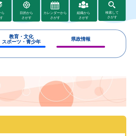
検索して
から
目的から
カレンダーから
組織から
さがす
す
さがす
さがす
さがす
教育・文化
県政情報
スポーツ・青少年
閉
閉
じ
じ
る
る