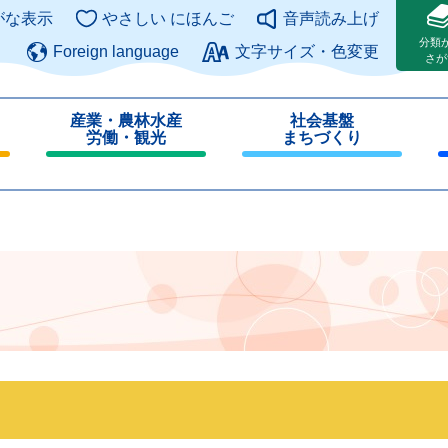
このページの本文へ
がな表示
やさしい にほんご
音声読み上げ
分類
Foreign language
文字サイズ・色変更
さが
産業・農林水産
社会基盤
労働・観光
まちづくり
閉
閉
じ
じ
る
る