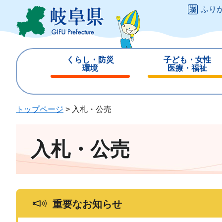
ペ
メ
ふり
ー
ニ
ジ
ュ
の
ー
先
を
くらし・防災
子ども・女性
頭
飛
環境
医療・福祉
で
ば
閉
閉
す
し
じ
じ
。
て
る
る
トップページ
>
入札・公売
本
文
へ
入札・公売
重要なお知らせ