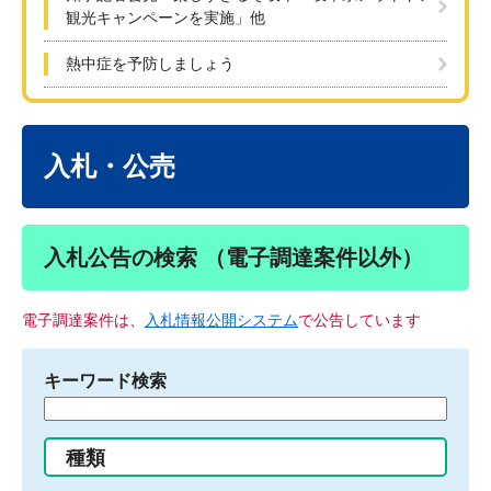
観光キャンペーンを実施」他
熱中症を予防しましょう
本
文
入札・公売
入札公告の検索 （電子調達案件以外）
電子調達案件は、
入札情報公開システム
で公告しています
キーワード検索
検
索
す
種類
る