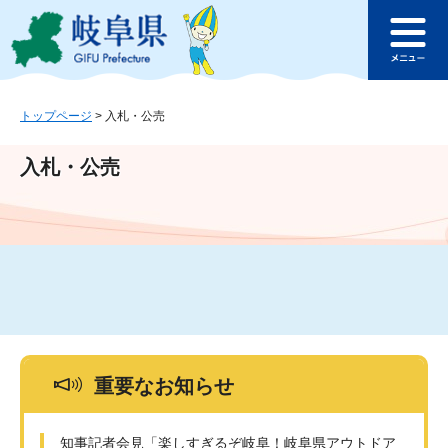
ペ
メ
このページの本文へ
ー
ニ
メ
ジ
ュ
ニ
の
ー
ュ
先
を
ー
頭
飛
トップページ
>
入札・公売
で
ば
す
し
入札・公売
。
て
本
文
へ
重要なお知らせ
知事記者会見「楽しすぎるぞ岐阜！岐阜県アウトドア