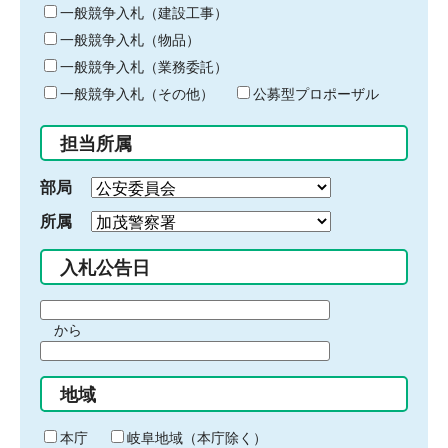
キ
一般競争入札（建設工事）
ー
一般競争入札（物品）
ワ
一般競争入札（業務委託）
ー
ド
一般競争入札（その他）
公募型プロポーザル
を
入
担当所属
力
部局
所属
入札公告日
期
から
間
期
の
間
始
地域
の
ま
終
り
わ
本庁
岐阜地域（本庁除く）