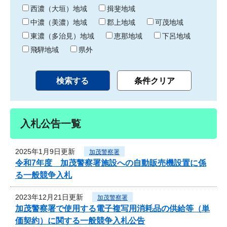
り
西濃（大垣）地域
揖斐地域
中濃（美濃）地域
郡上地域
可茂地域
東濃（多治見）地域
恵那地域
下呂地域
飛騨地域
県外
入札公告一覧
2025年1月9日更新
加茂警察署
令和7年度 加茂警察署施設への自動販売機設置に係
る一般競争入札
2023年12月21日更新
加茂警察署
加茂警察署で使用する電子複写用消耗品の供給等（単
価契約）に関する一般競争入札公告