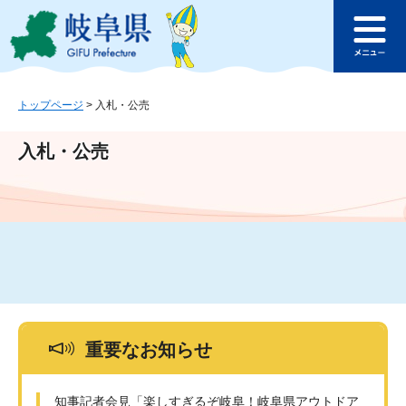
ペ
メ
このページの本文へ
ー
ニ
メ
ジ
ュ
ニ
の
ー
ュ
先
を
ー
頭
飛
トップページ
>
入札・公売
で
ば
す
し
入札・公売
。
て
本
文
へ
重要なお知らせ
知事記者会見「楽しすぎるぞ岐阜！岐阜県アウトドア