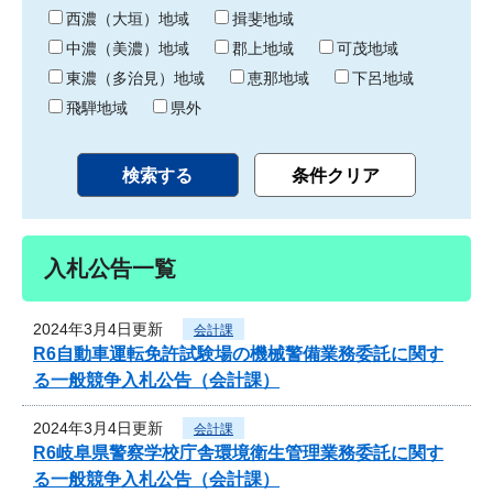
り
西濃（大垣）地域
揖斐地域
中濃（美濃）地域
郡上地域
可茂地域
東濃（多治見）地域
恵那地域
下呂地域
飛騨地域
県外
入札公告一覧
2024年3月4日更新
会計課
R6自動車運転免許試験場の機械警備業務委託に関す
る一般競争入札公告（会計課）
2024年3月4日更新
会計課
R6岐阜県警察学校庁舎環境衛生管理業務委託に関す
る一般競争入札公告（会計課）