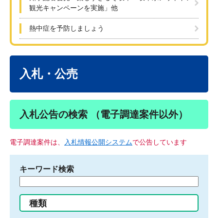
観光キャンペーンを実施」他
熱中症を予防しましょう
本
文
入札・公売
入札公告の検索 （電子調達案件以外）
電子調達案件は、
入札情報公開システム
で公告しています
キーワード検索
検
索
す
種類
る