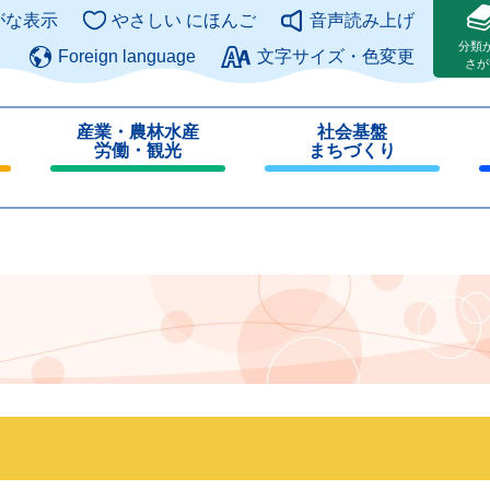
このページの本文へ
がな表示
やさしい にほんご
音声読み上げ
分類
Foreign language
文字サイズ・色変更
さが
産業・農林水産
社会基盤
労働・観光
まちづくり
閉
閉
じ
じ
る
る