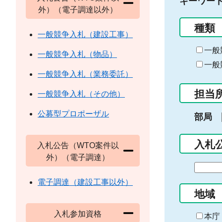
キーワー
外）（電子調達以外）
種類
一般競争入札（建設工事）
一般
一般競争入札（物品）
一般
一般競争入札（業務委託）
担当
一般競争入札（その他）
公募型プロポーザル
部局
入札
入札公告（WTO案件以
外）（電子調達）
期
間
電子調達（建設工事以外）
の
地域
始
入札参加資格
ま
本庁