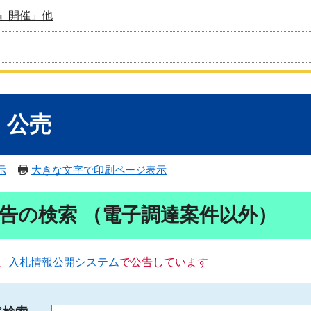
』開催」他
・公売
示
大きな文字で印刷ページ表示
告の検索 （電子調達案件以外）
、
入札情報公開システム
で公告しています