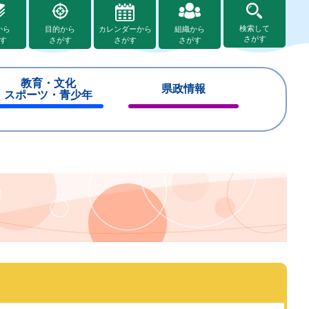
検索して
から
目的から
カレンダーから
組織から
さがす
す
さがす
さがす
さがす
教育・文化
県政情報
スポーツ・青少年
閉
閉
じ
じ
る
る