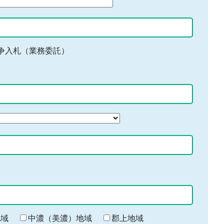
争入札（業務委託）
地域
中濃（美濃）地域
郡上地域