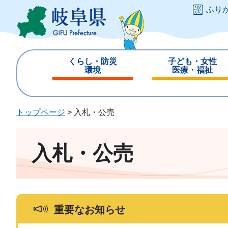
ペ
メ
ふり
ー
ニ
ジ
ュ
の
ー
先
を
くらし・防災
子ども・女性
頭
飛
環境
医療・福祉
で
ば
閉
閉
す
し
じ
じ
。
て
る
る
トップページ
>
入札・公売
本
文
へ
入札・公売
重要なお知らせ