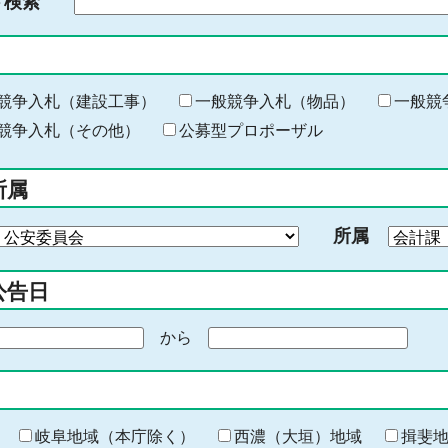
ド検索
検
索
す
る
キ
競争入札（建設工事）
一般競争入札（物品）
一般競
ー
競争入札（その他）
公募型プロポーザル
ワ
ー
所属
ド
を
所属
入
力
公告日
から
期
間
の
終
わ
岐阜地域（本庁除く）
西濃（大垣）地域
揖斐