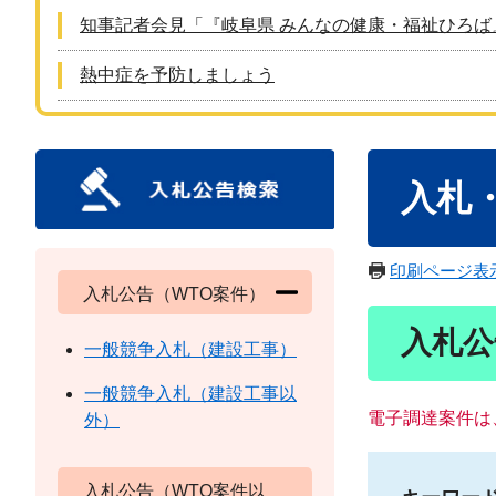
知事記者会見「『岐阜県 みんなの健康・福祉ひろば
熱中症を予防しましょう
本
入札
文
印刷ページ表
入札公告（WTO案件）
入札公
一般競争入札（建設工事）
一般競争入札（建設工事以
電子調達案件は
外）
入札公告（WTO案件以