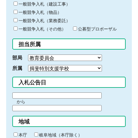
キ
一般競争入札（建設工事）
ー
一般競争入札（物品）
ワ
一般競争入札（業務委託）
ー
ド
一般競争入札（その他）
公募型プロポーザル
を
入
担当所属
力
部局
所属
入札公告日
期
から
間
期
の
間
始
地域
の
ま
終
り
わ
本庁
岐阜地域（本庁除く）