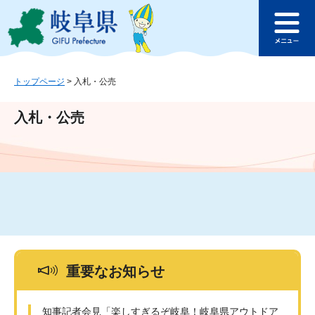
ペ
メ
このページの本文へ
ー
ニ
メ
ジ
ュ
ニ
の
ー
ュ
先
を
ー
頭
飛
トップページ
>
入札・公売
で
ば
す
し
入札・公売
。
て
本
文
へ
重要なお知らせ
知事記者会見「楽しすぎるぞ岐阜！岐阜県アウトドア