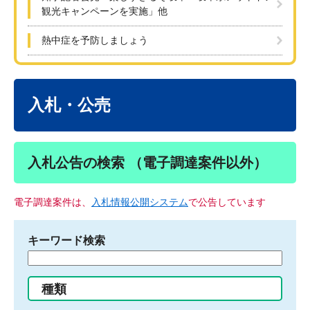
観光キャンペーンを実施」他
熱中症を予防しましょう
本
文
入札・公売
入札公告の検索 （電子調達案件以外）
電子調達案件は、
入札情報公開システム
で公告しています
キーワード検索
検
索
す
種類
る